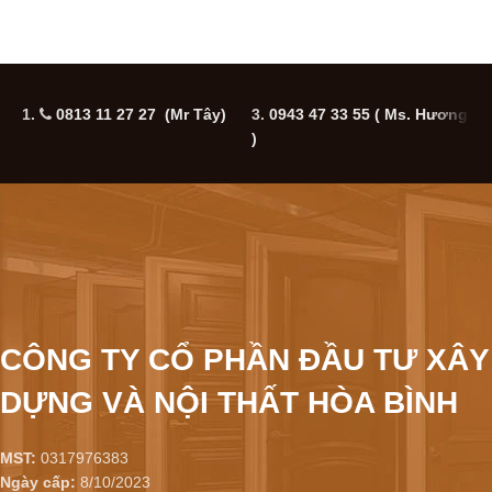
1.
0813 11 27 27 (Mr Tây)
3.
0943 47 33 55
( Ms. Hương
5
)
CÔNG TY CỔ PHẦN ĐẦU TƯ XÂY
DỰNG VÀ NỘI THẤT HÒA BÌNH
MST:
0317976383
Ngày cấp:
8/10/2023