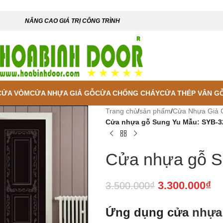
NÂNG CAO GIÁ TRỊ CÔNG TRÌNH
CỬA VÒM
CỬA NHỰA GIẢ GỖ
CỬA CHỐNG CHÁY
CỬA THÉP VÂN G
Trang chủ
/
sản phẩm
/
Cửa Nhựa Giả 
Cửa nhựa gỗ Sung Yu Mẫu: SYB-3
Cửa nhựa gỗ S
3.300.000
₫
3.500.000
₫
Ứng dụng cửa
nhựa