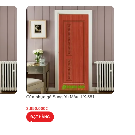
Cửa nhựa gỗ Sung Yu Mẫu: LX-581
Cửa n
3.850.000
₫
3.300
ĐẶT HÀNG
ĐẶT