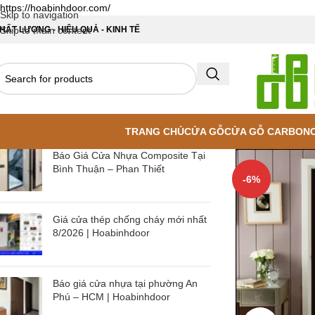
https://hoabinhdoor.com/
Skip to navigation
HẤT LƯỢNG - HIỆU QUẢ - KINH TẾ
Skip to main content
TRANG CHỦ
CỬA GỖ
CỬA GỖ CARBON
Báo Giá Cửa Nhựa Composite Tại
Bình Thuận – Phan Thiết
-6%
Giá cửa thép chống cháy mới nhất
8/2026 | Hoabinhdoor
Báo giá cửa nhựa tại phường An
Phú – HCM | Hoabinhdoor