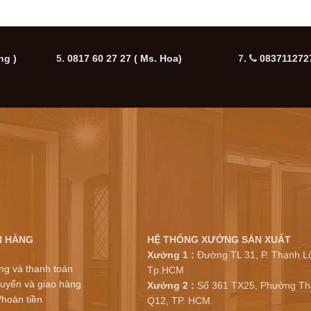
ng )
5.
0817 60 27 27
( Ms. Hoa)
7.
0837112727
N HÀNG
HỆ THỐNG XƯỞNG SẢN XUẤT
Xưởng 1 :
Đường TL 31, P. Thạnh Lộ
ng và thanh toán
Tp.HCM
uyển và giao hàng
Xưởng 2 :
Số 361 TX25, Phường Th
/hoàn tiền
Q12, TP. HCM.