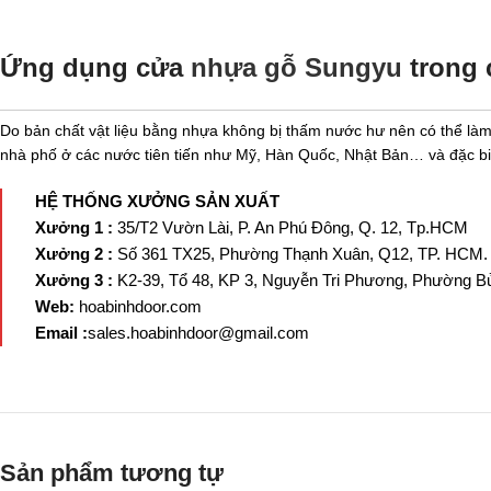
Ứng dụng cửa
nhựa gỗ Sungyu
trong 
Do bản chất vật liệu bằng nhựa không bị thấm nước hư nên có thể làm 
nhà phố ở các nước tiên tiến như Mỹ, Hàn Quốc, Nhật Bản… và đặc bi
HỆ THỐNG XƯỞNG SẢN XUẤT
Xưởng 1 :
35/T2 Vườn Lài, P. An Phú Đông, Q. 12, Tp.HCM
Xưởng 2 :
Số 361 TX25, Phường Thạnh Xuân, Q12, TP. HCM.
Xưởng 3 :
K2-39, Tổ 48, KP 3, Nguyễn Tri Phương, Phường Bử
Web:
hoabinhdoor.com
Email :
sales.hoabinhdoor@gmail.com
Sản phẩm tương tự