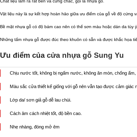
Chất liệu làm ra rất bền và cứng chắc, gọi là nhựa gỗ.
Vật liệu này là sự kết hợp hoàn hảo giữa ưu điểm của gỗ về độ cứng 
Bề mặt nhựa gỗ có độ bám cao nên có thể sơn màu hoặc dán da tùy ý
Những tấm nhựa gỗ được đúc theo khuôn có sẵn và được khắc họa tiết
Ưu điểm của
cửa nhựa gỗ Sung Yu
Chịu nước tốt, không bị ngấm nước, không ăn mòn, chống ẩm,
Màu sắc cửa thiết kế giống với gỗ nên vẫn tạo được cảm giác n
Lớp da/ sơn giả gỗ dễ lau chùi.
Cách âm cách nhiệt tốt, độ bền cao.
Nhẹ nhàng, đóng mở êm