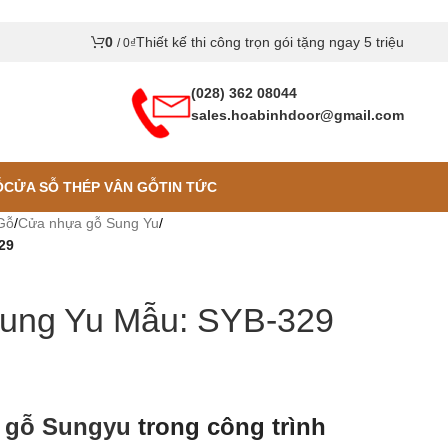
0
Thiết kế thi công trọn gói tặng ngay 5 triệu
/
0
₫
(028) 362 08044
sales.hoabinhdoor@gmail.com
Ỗ
CỬA SỖ THÉP VÂN GỖ
TIN TỨC
Gỗ
/
Cửa nhựa gỗ Sung Yu
/
29
ung Yu Mẫu: SYB-329
 gỗ Sungyu
trong công trình