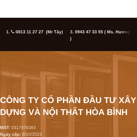
1.
0813 11 27 27 (Mr Tây)
3.
0943 47 33 55
( Ms. Hương
5
)
CÔNG TY CỔ PHẦN ĐẦU TƯ XÂY
DỰNG VÀ NỘI THẤT HÒA BÌNH
MST:
0317976383
Ngày cấp:
8/10/2023