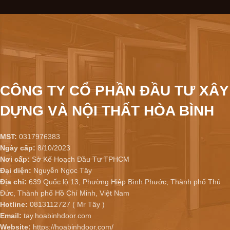
CÔNG TY CỔ PHẦN ĐẦU TƯ XÂY
DỰNG VÀ NỘI THẤT HÒA BÌNH
MST:
0317976383
Ngày cấp:
8/10/2023
Nơi cấp:
Sở Kế Hoạch Đầu Tư TPHCM
Đại diện:
Nguyễn Ngọc Tây
Địa chỉ:
639 Quốc lộ 13, Phường Hiệp Bình Phước, Thành phố Thủ
Đức, Thành phố Hồ Chí Minh, Việt Nam
Hotline:
0813112727 ( Mr Tây )
Email:
tay.hoabinhdoor.com
Website:
https://hoabinhdoor.com/