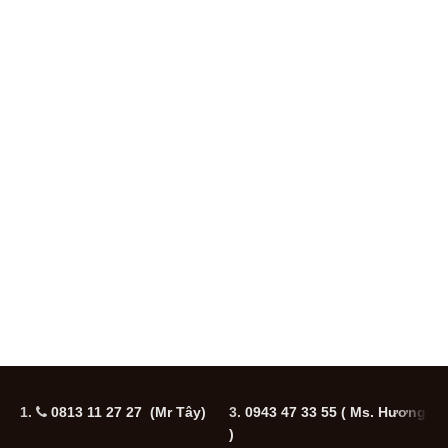
1.
0813 11 27 27 (Mr Tây)
3.
0943 47 33 55
( Ms. Hương
5
)