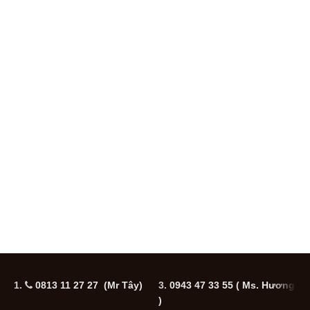
1.
0813 11 27 27 (Mr Tây)
3.
0943 47 33 55
( Ms. Hương
5
)