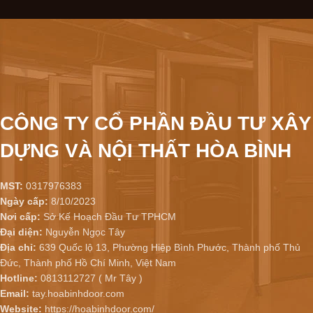
CÔNG TY CỔ PHẦN ĐẦU TƯ XÂY
DỰNG VÀ NỘI THẤT HÒA BÌNH
MST:
0317976383
Ngày cấp:
8/10/2023
Nơi cấp:
Sở Kế Hoạch Đầu Tư TPHCM
Đại diện:
Nguyễn Ngọc Tây
Địa chỉ:
639 Quốc lộ 13, Phường Hiệp Bình Phước, Thành phố Thủ
Đức, Thành phố Hồ Chí Minh, Việt Nam
Hotline:
0813112727 ( Mr Tây )
Email:
tay.hoabinhdoor.com
Website:
https://hoabinhdoor.com/