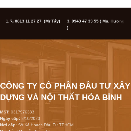
1.
0813 11 27 27 (Mr Tây)
3.
0943 47 33 55
( Ms. Hương
5
)
CÔNG TY CỔ PHẦN ĐẦU TƯ XÂY
DỰNG VÀ NỘI THẤT HÒA BÌNH
MST:
0317976383
Ngày cấp:
8/10/2023
Nơi cấp:
Sở Kế Hoạch Đầu Tư TPHCM