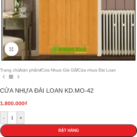
Click to enlarge
Trang chủ
/
sản phẩm
/
Cửa Nhựa Giả Gỗ
/
Cửa nhựa Đài Loan
CỬA NHỰA ĐÀI LOAN KD.MO-42
1.800.000
₫
-
+
ĐẶT HÀNG