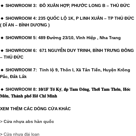
🔸 SHOWROOM 3: ĐÔ XUÂN HỢP, PHƯỚC LONG B – THỦ ĐỨC
🔸 SHOWROOM 4: 235 QUỐC LỘ 1K, P LINH XUÂN – TP THỦ ĐỨC
( DĨ AN – BÌNH DƯƠNG )
🔸 SHOWROOM 5: 489 Đường 23/10, Vĩnh Hiệp , Nha Trang
🔸 SHOWROOM 6: 671 NGUYỄN DUY TRINH, BÌNH TRƯNG ĐÔNG
– THỦ ĐỨC
🔸 SHOWROOM 7: Tỉnh lộ 9, Thôn I, Xã Tân Tiến, Huyện Krông
Pắc, Đắk Lắk
🔸 SHOWROOM 8: 𝟏𝟎/𝟏𝐅 𝐓𝐨̂ 𝐊𝐲́, 𝐚̂́𝐩 𝐓𝐚𝐦 Đ𝐨̂𝐧𝐠, 𝐓𝐡𝐨̛́𝐢 𝐓𝐚𝐦 𝐓𝐡𝐨̂𝐧, 𝐇𝐨́𝐜
𝐌𝐨̂𝐧, 𝐓𝐡𝐚̀𝐧𝐡 𝐩𝐡𝐨̂́ 𝐇𝐨̂̀ 𝐂𝐡𝐢́ 𝐌𝐢𝐧𝐡
XEM THÊM CÁC DÒNG CỬA KHÁC
>
Cửa nhựa abs hàn quốc
>
Cửa nhựa đài loan