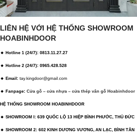
LIÊN HỆ VỚI HỆ THỐNG SHOWROOM
HOABINHDOOR
🔸 Hotline 1 (24/7): 0813.11.27.27
🔸 Hotline 2 (24/7): 0965.428.528
🔸 Email:
tay.kingdoor@gmail.com
🔸 Fanpage:
Cửa gỗ – cửa nhựa – cửa thép vân gỗ Hoabinhdoor
HỆ THỐNG SHOWROOM HOABINHDOOR
🔸 SHOWROOM I: 639 QUỐC LỘ 13 HIỆP BÌNH PHƯỚC, THỦ ĐỨC
🔸 SHOWROOM 2: 602 KINH DƯƠNG VƯƠNG, AN LẠC, BÌNH TÂN