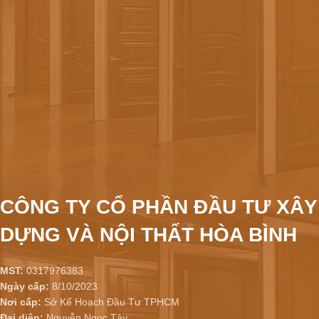
CÔNG TY CỔ PHẦN ĐẦU TƯ XÂY
DỰNG VÀ NỘI THẤT HÒA BÌNH
MST:
0317976383
Ngày cấp:
8/10/2023
Nơi cấp:
Sở Kế Hoạch Đầu Tư TPHCM
Đại diện:
Nguyễn Ngọc Tây