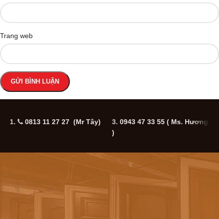
Trang web
1.
0813 11 27 27 (Mr Tây)
3.
0943 47 33 55
( Ms. Hương
5
)