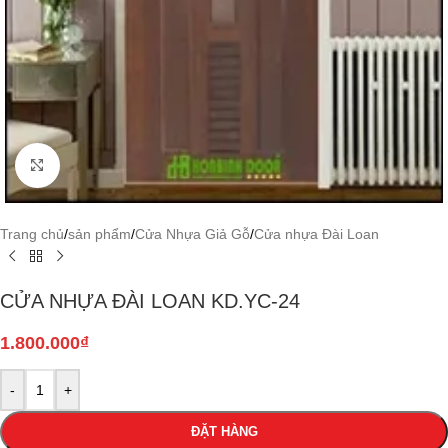
Click to enlarge
Trang chủ
/
sản phẩm
/
Cửa Nhựa Giả Gỗ
/
Cửa nhựa Đài Loan
CỬA NHỰA ĐÀI LOAN KD.YC-24
1.800.000
₫
-
+
ĐẶT HÀNG