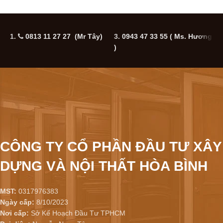
1.
0813 11 27 27 (Mr Tây)
3.
0943 47 33 55
( Ms. Hương
5
)
CÔNG TY CỔ PHẦN ĐẦU TƯ XÂY
DỰNG VÀ NỘI THẤT HÒA BÌNH
MST:
0317976383
Ngày cấp:
8/10/2023
Nơi cấp:
Sở Kế Hoạch Đầu Tư TPHCM