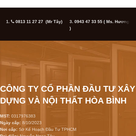
1.
0813 11 27 27 (Mr Tây)
3.
0943 47 33 55
( Ms. Hương
5
)
CÔNG TY CỔ PHẦN ĐẦU TƯ XÂY
DỰNG VÀ NỘI THẤT HÒA BÌNH
MST:
0317976383
Ngày cấp:
8/10/2023
Nơi cấp:
Sở Kế Hoạch Đầu Tư TPHCM
Đại diện:
Nguyễn Ngọc Tây