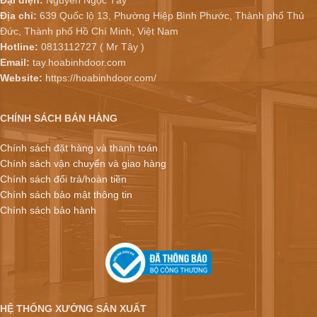
Địa chỉ:
639 Quốc lộ 13, Phường Hiệp Bình Phước, Thành phố Thủ
Đức, Thành phố Hồ Chí Minh, Việt Nam
Hotline:
0813112727 ( Mr Tây )
Email:
tay.hoabinhdoor.com
Website:
https://hoabinhdoor.com/
CHÍNH SÁCH BÁN HÀNG
Chính sách đặt hàng và thanh toán
Chính sách vận chuyển và giao hàng
Chính sách đổi trả/hoàn tiền
Chính sách bảo mật thông tin
Chính sách bảo hành
HỆ THỐNG XƯỞNG SẢN XUẤT