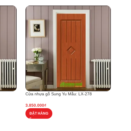
Cửa nhựa gỗ Sung Yu Mẫu: LX-278
-5%
3.850.000
₫
Cửa n
ĐẶT HÀNG
4.100.
ĐẶT