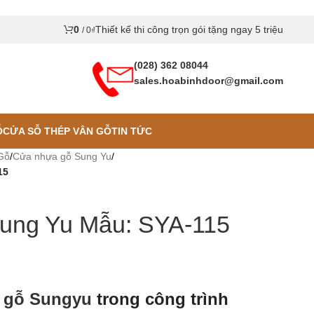
0
Thiết kế thi công trọn gói tặng ngay 5 triệu
/
0
₫
(028) 362 08044
sales.hoabinhdoor@gmail.com
Ỗ
CỬA SỖ THÉP VÂN GỖ
TIN TỨC
Gỗ
/
Cửa nhựa gỗ Sung Yu
/
15
ung Yu Mẫu: SYA-115
 gỗ Sungyu
trong công trình