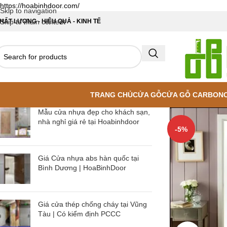
https://hoabinhdoor.com/
Skip to navigation
HẤT LƯỢNG - HIỆU QUẢ - KINH TẾ
Skip to main content
TRANG CHỦ
CỬA GỖ
CỬA GỖ CARBON
Mẫu cửa nhựa đẹp cho khách sạn,
nhà nghỉ giá rẻ tại Hoabinhdoor
-5%
Giá Cửa nhựa abs hàn quốc tại
Bình Dương | HoaBinhDoor
Giá cửa thép chống cháy tại Vũng
Tàu | Có kiểm định PCCC