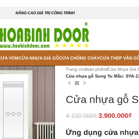
NÂNG CAO GIÁ TRỊ CÔNG TRÌNH
CỬA VÒM
CỬA NHỰA GIẢ GỖ
CỬA CHỐNG CHÁY
CỬA THÉP VÂN G
Trang chủ
/
sản phẩm
/
Cửa Nhựa Giả 
Cửa nhựa gỗ Sung Yu Mẫu: SYA-1
Cửa nhựa gỗ S
3.900.000
₫
4.100.000
₫
Ứng dụng cửa
nhựa