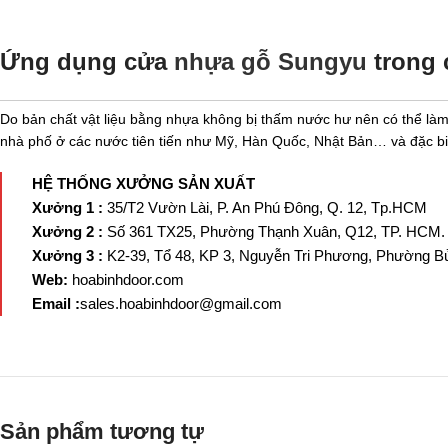
Ứng dụng cửa
nhựa gỗ Sungyu
trong 
Do bản chất vật liệu bằng nhựa không bị thấm nước hư nên có thể làm 
nhà phố ở các nước tiên tiến như Mỹ, Hàn Quốc, Nhật Bản… và đặc bi
HỆ THỐNG XƯỞNG SẢN XUẤT
Xưởng 1 :
35/T2 Vườn Lài, P. An Phú Đông, Q. 12, Tp.HCM
Xưởng 2 :
Số 361 TX25, Phường Thạnh Xuân, Q12, TP. HCM.
Xưởng 3 :
K2-39, Tổ 48, KP 3, Nguyễn Tri Phương, Phường Bử
Web:
hoabinhdoor.com
Email :
sales.hoabinhdoor@gmail.com
Sản phẩm tương tự