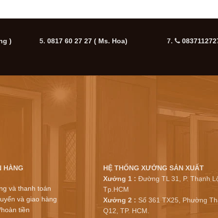
ng )
5.
0817 60 27 27
( Ms. Hoa)
7.
0837112727
N HÀNG
HỆ THỐNG XƯỞNG SẢN XUẤT
Xưởng 1 :
Đường TL 31, P. Thạnh Lộ
ng và thanh toán
Tp.HCM
uyển và giao hàng
Xưởng 2 :
Số 361 TX25, Phường Th
/hoàn tiền
Q12, TP. HCM.