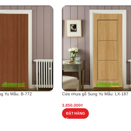
g Yu Mẫu: B-772
Cửa nhựa gỗ Sung Yu Mẫu: LX-187
3.850.000
₫
ĐẶT HÀNG