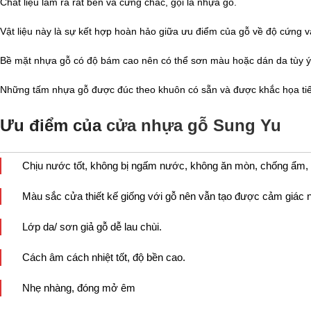
Chất liệu làm ra rất bền và cứng chắc, gọi là nhựa gỗ.
Vật liệu này là sự kết hợp hoàn hảo giữa ưu điểm của gỗ về độ cứng 
Bề mặt nhựa gỗ có độ bám cao nên có thể sơn màu hoặc dán da tùy ý
Những tấm nhựa gỗ được đúc theo khuôn có sẵn và được khắc họa tiết
Ưu điểm của
cửa nhựa gỗ Sung Yu
Chịu nước tốt, không bị ngấm nước, không ăn mòn, chống ẩm,
Màu sắc cửa thiết kế giống với gỗ nên vẫn tạo được cảm giác n
Lớp da/ sơn giả gỗ dễ lau chùi.
Cách âm cách nhiệt tốt, độ bền cao.
Nhẹ nhàng, đóng mở êm