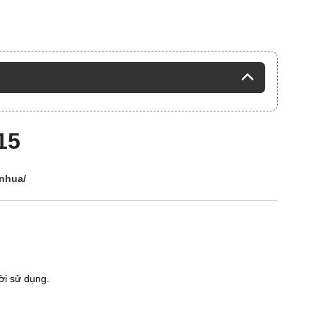
15
nhua/
ời sử dụng.