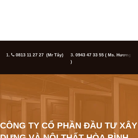
1.
0813 11 27 27 (Mr Tây)
3.
0943 47 33 55
( Ms. Hương
5
)
CÔNG TY CỔ PHẦN ĐẦU TƯ XÂY
DỰNG VÀ NỘI THẤT HÒA BÌNH