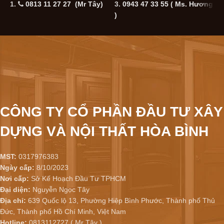
1.
0813 11 27 27 (Mr Tây)
3.
0943 47 33 55
( Ms. Hương
5
)
CÔNG TY CỔ PHẦN ĐẦU TƯ XÂY
DỰNG VÀ NỘI THẤT HÒA BÌNH
MST:
0317976383
Ngày cấp:
8/10/2023
Nơi cấp:
Sở Kế Hoạch Đầu Tư TPHCM
Đại diện:
Nguyễn Ngọc Tây
Địa chỉ:
639 Quốc lộ 13, Phường Hiệp Bình Phước, Thành phố Thủ
Đức, Thành phố Hồ Chí Minh, Việt Nam
Hotline:
0813112727 ( Mr Tây )