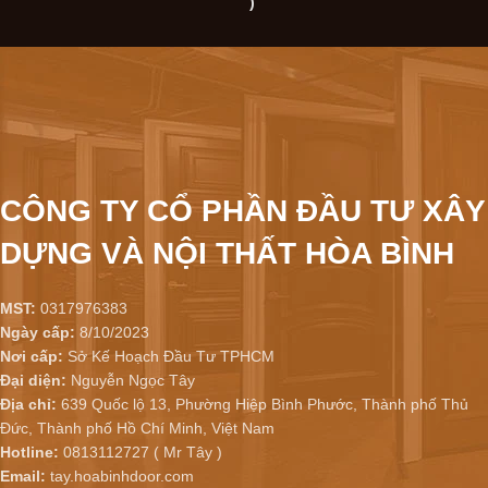
)
CÔNG TY CỔ PHẦN ĐẦU TƯ XÂY
DỰNG VÀ NỘI THẤT HÒA BÌNH
MST:
0317976383
Ngày cấp:
8/10/2023
Nơi cấp:
Sở Kế Hoạch Đầu Tư TPHCM
Đại diện:
Nguyễn Ngọc Tây
Địa chỉ:
639 Quốc lộ 13, Phường Hiệp Bình Phước, Thành phố Thủ
Đức, Thành phố Hồ Chí Minh, Việt Nam
Hotline:
0813112727 ( Mr Tây )
Email:
tay.hoabinhdoor.com