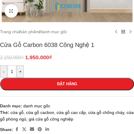
Click to enlarge
Trang chủ
/
sản phẩm
/
danh mục gốc
Cửa Gỗ Carbon 6038 Công Nghệ 1
1.950.000
₫
2.150.000
₫
-
+
ĐẶT HÀNG
Danh mục:
danh mục gốc
Thẻ:
cửa gỗ
,
cửa gỗ cacbon
,
cửa gỗ cao cấp
,
cửa gỗ chống cháy
,
cửa
gỗ phòng ngủ
,
giá cửa gỗ công nghiệp
Share: