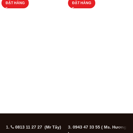
ĐẶT HÀNG
ĐẶT HÀNG
1.
0813 11 27 27 (Mr Tây)
3.
0943 47 33 55
( Ms. Hương
5