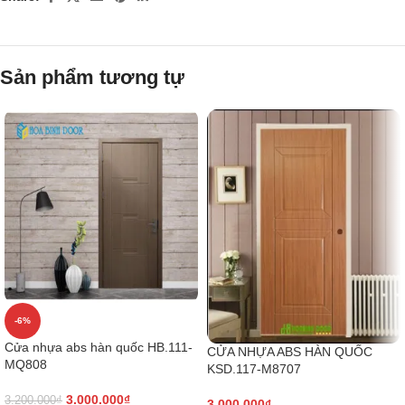
Sản phẩm tương tự
-6%
Cửa nhựa abs hàn quốc HB.111-
CỬA NHỰA ABS HÀN QUỐC
MQ808
KSD.117-M8707
3.000.000
₫
3.200.000
₫
3.000.000
₫