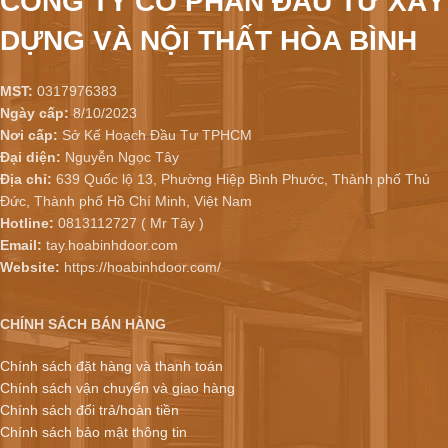
CÔNG TY CỔ PHẦN ĐẦU TƯ XÂY
DỰNG VÀ NỘI THẤT HÒA BÌNH
MST:
0317976383
Ngày cấp:
8/10/2023
Nơi cấp:
Sở Kế Hoạch Đầu Tư TPHCM
Đại diện:
Nguyễn Ngọc Tây
Địa chỉ:
639 Quốc lộ 13, Phường Hiệp Bình Phước, Thành phố Thủ
Đức, Thành phố Hồ Chí Minh, Việt Nam
Hotline:
0813112727 ( Mr Tây )
Email:
tay.hoabinhdoor.com
Website:
https://hoabinhdoor.com/
CHÍNH SÁCH BÁN HÀNG
Chính sách đặt hàng và thanh toán
Chính sách vận chuyển và giao hàng
Chính sách đổi trả/hoàn tiền
Chính sách bảo mật thông tin