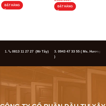
ĐẶT HÀNG
ĐẶT HÀNG
1.
0813 11 27 27 (Mr Tây)
3.
0943 47 33 55
( Ms. Hương
5
)