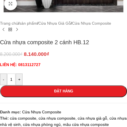
Click to enlarge
Trang chủ
/
sản phẩm
/
Cửa Nhựa Giả Gỗ
/
Cửa Nhựa Composite
Cửa nhựa composite 2 cánh HB.12
8.140.000
₫
8.200.000
₫
LIÊN HỆ: 0813112727
-
+
ĐẶT HÀNG
Danh mục:
Cửa Nhựa Composite
Thẻ:
cửa composite
,
cửa nhựa composite
,
cửa nhựa giả gỗ
,
cửa nhựa
nhà vệ sinh
,
cửa nhựa phòng ngủ
,
mâu cửa nhựa composite