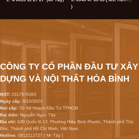
)
CÔNG TY CỔ PHẦN ĐẦU TƯ XÂY
DỰNG VÀ NỘI THẤT HÒA BÌNH
MST:
0317976383
Ngày cấp:
8/10/2023
Nơi cấp:
Sở Kế Hoạch Đầu Tư TPHCM
Đại diện:
Nguyễn Ngọc Tây
Địa chỉ:
639 Quốc lộ 13, Phường Hiệp Bình Phước, Thành phố Thủ
Đức, Thành phố Hồ Chí Minh, Việt Nam
Hotline:
0813112727 ( Mr Tây )