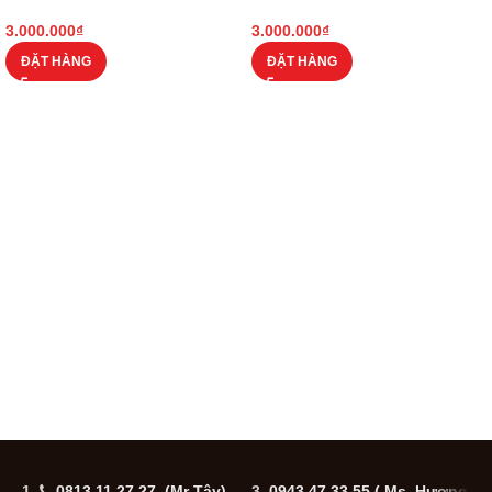
3.000.000
₫
3.000.000
₫
ĐẶT HÀNG
ĐẶT HÀNG
1.
0813 11 27 27 (Mr Tây)
3.
0943 47 33 55
( Ms. Hương
5