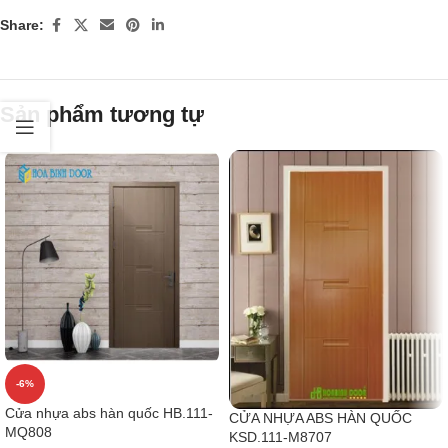
Share:
Sản phẩm tương tự
-6%
Cửa nhựa abs hàn quốc HB.111-
CỬA NHỰA ABS HÀN QUỐC
MQ808
KSD.111-M8707