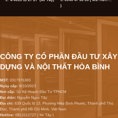
)
CÔNG TY CỔ PHẦN ĐẦU TƯ XÂY
DỰNG VÀ NỘI THẤT HÒA BÌNH
MST:
0317976383
Ngày cấp:
8/10/2023
Nơi cấp:
Sở Kế Hoạch Đầu Tư TPHCM
Đại diện:
Nguyễn Ngọc Tây
Địa chỉ:
639 Quốc lộ 13, Phường Hiệp Bình Phước, Thành phố Thủ
Đức, Thành phố Hồ Chí Minh, Việt Nam
Hotline:
0813112727 ( Mr Tây )