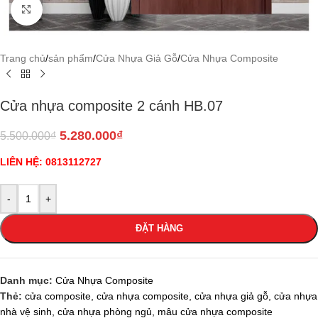
Click to enlarge
Trang chủ
/
sản phẩm
/
Cửa Nhựa Giả Gỗ
/
Cửa Nhựa Composite
Cửa nhựa composite 2 cánh HB.07
5.280.000
₫
5.500.000
₫
LIÊN HỆ: 0813112727
-
+
ĐẶT HÀNG
Danh mục:
Cửa Nhựa Composite
Thẻ:
cửa composite
,
cửa nhựa composite
,
cửa nhựa giả gỗ
,
cửa nhựa
nhà vệ sinh
,
cửa nhựa phòng ngủ
,
mâu cửa nhựa composite