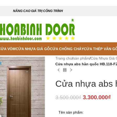
NÂNG CAO GIÁ TRỊ CÔNG TRÌNH
CỬA VÒM
CỬA NHỰA GIẢ GỖ
CỬA CHỐNG CHÁY
CỬA THÉP VÂN G
Trang chủ
/
sản phẩm
/
Cửa Nhựa Giả 
Cửa nhựa abs hàn quốc HB.118-F
Cửa nhựa abs 
3.300.000
₫
3.500.000
₫
Tên sản phẩm:
 enlarge