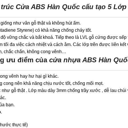
 trúc Cửa ABS Hàn Quốc cấu tạo 5 Lớp
giống như vân gỗ thật và không hút ẩm.
Butadiene Styrene) có khả năng chống cháy tốt.
ộ vững chắc và bắt khoá. Tiếp theo là LVL gỗ cứng được sếp t
ối đa việc cách nhiệt và cách âm. Các lớp trên được liên kết
9mm, chắc chắn, không cong vênh…
g ưu điểm của
cửa nhựa ABS Hàn Quố
ong vênh hay hư hại gì khác.
g cong nên khả năng chịu nước tốt, chống mối mọt.
 như gỗ thật . Lớp màu dày 3mm chống trầy xước , dễ lau chùi 
ác.
của bạn.
o
.
thước thực tế)