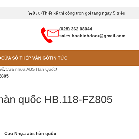
0
Thiết kế thi công trọn gói tặng ngay 5 triệu
/
0
₫
(028) 362 08044
sales.hoabinhdoor@gmail.com
Ỗ
CỬA SỖ THÉP VÂN GỖ
TIN TỨC
Gỗ
/
Cửa nhựa ABS Hàn Quốc
/
Z805
hàn quốc HB.118-FZ805
Cửa Nhựa abs hàn quốc