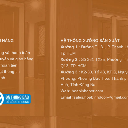
N HÀNG
HỆ THỐNG XƯỞNG SẢN XUẤT
Xưởng 1 :
Đường TL 31, P. Thạnh Lộ
ng và thanh toán
Tp.HCM
uyển và giao hàng
Xưởng 2 :
Số 361 TX25, Phường Th
/hoàn tiền
Q12, TP. HCM.
t thông tin
Xưởng 3 :
K2-39, Tổ 48, KP 3, Nguy
ành
Phương, Phường Bửu Hòa, Thành ph
Hoà, Tỉnh Đồng Nai
Web:
hoabinhdoor.com
Email :
sales.hoabinhdoor@gmail.co