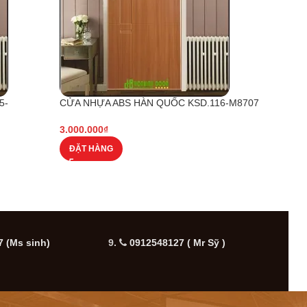
5-
CỬA NHỰA ABS HÀN QUỐC KSD.116-M8707
CỬA 
3.000.000
₫
3.000
ĐẶT HÀNG
ĐẶT
 (Ms sinh)
9.
0912548127 ( Mr Sỹ )
10.