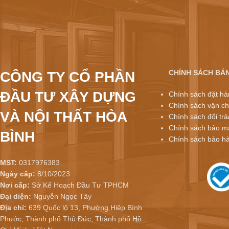
CHÍNH SÁCH BÁ
CÔNG TY CỔ PHẦN
ĐẦU TƯ XÂY DỰNG
Chính sách đặt hà
Chính sách vận ch
VÀ NỘI THẤT HÒA
Chính sách đổi trả
Chính sách bảo mậ
BÌNH
Chính sách bảo h
MST:
0317976383
Ngày cấp:
8/10/2023
Nơi cấp:
Sở Kế Hoạch Đầu Tư TPHCM
Đại diện:
Nguyễn Ngọc Tây
Địa chỉ:
639 Quốc lộ 13, Phường Hiệp Bình
Phước, Thành phố Thủ Đức, Thành phố Hồ