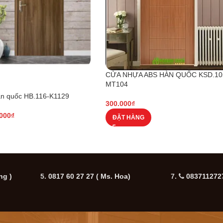
CỬA NHỰA ABS HÀN QUỐC KSD.10
MT104
n quốc HB.116-K1129
300.000
₫
.000
₫
ĐẶT HÀNG
ng )
5.
0817 60 27 27
( Ms. Hoa)
7.
0837112727