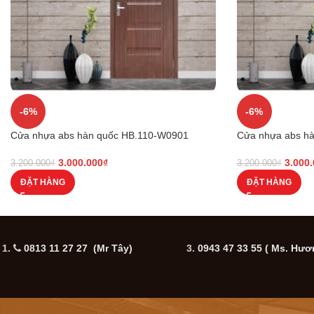
-6%
-6%
Cửa nhựa abs hàn quốc HB.110-W0901
Cửa nhựa abs hà
3.000.000
₫
3.000
3.200.000
₫
3.200.000
₫
ĐẶT HÀNG
ĐẶT HÀNG
1.
0813 11 27 27 (Mr Tây)
3.
0943 47 33 55
( Ms. Hươ