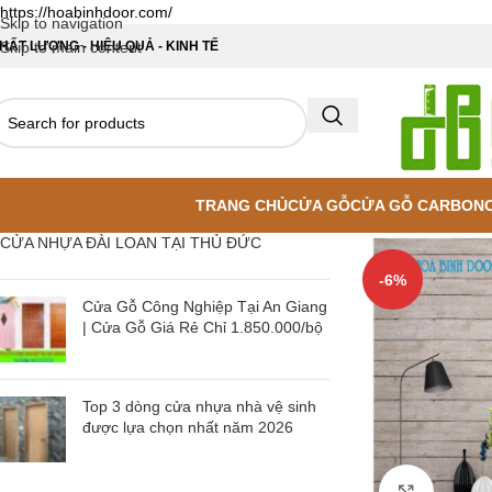
https://hoabinhdoor.com/
Skip to navigation
HẤT LƯỢNG - HIỆU QUẢ - KINH TẾ
Skip to main content
TRANG CHỦ
CỬA GỖ
CỬA GỖ CARBON
CỬA NHỰA ĐÀI LOAN TẠI THỦ ĐỨC
-6%
Cửa Gỗ Công Nghiệp Tại An Giang
| Cửa Gỗ Giá Rẻ Chỉ 1.850.000/bộ
Top 3 dòng cửa nhựa nhà vệ sinh
được lựa chọn nhất năm 2026
Click to