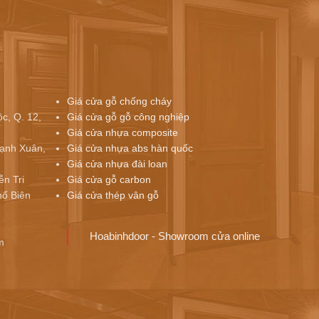
Giá cửa gỗ chống cháy
c, Q. 12,
Giá cửa gỗ gỗ công nghiệp
Giá cửa nhựa composite
ạnh Xuân,
Giá cửa nhựa abs hàn quốc
Giá cửa nhựa đài loan
ễn Tri
Giá cửa gỗ carbon
ố Biên
Giá cửa thép vân gỗ
Hoabinhdoor - Showroom cửa online
m