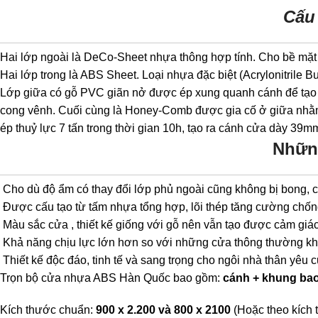
Cấu
Hai lớp ngoài là DeCo-Sheet nhựa thông hợp tính. Cho bề mặt 
Hai lớp trong là ABS Sheet. Loại nhựa đặc biệt (Acrylonitrile 
Lớp giữa có gỗ PVC giãn nở được ép xung quanh cánh để tạo đ
cong vênh. Cuối cùng là Honey-Comb được gia cố ở giữa nhằm t
ép thuỷ lực 7 tấn trong thời gian 10h, tạo ra cánh cửa dày 3
Nhữn
Cho dù độ ẩm có thay đổi lớp phủ ngoài cũng không bị bong, c
Được cấu tạo từ tấm nhựa tổng hợp, lõi thép tăng cường chốn
Màu sắc cửa , thiết kế giống với gỗ nên vẫn tạo được cảm giác
Khả năng chịu lực lớn hơn so với những cửa thông thường kh
Thiết kế độc đáo, tinh tế và sang trọng cho ngôi nhà thân yêu 
Trọn bộ cửa nhựa ABS Hàn Quốc bao gồm:
cánh + khung ba
Kích thước chuẩn:
900 x 2.200 và 800 x 2100
(Hoặc theo kích 