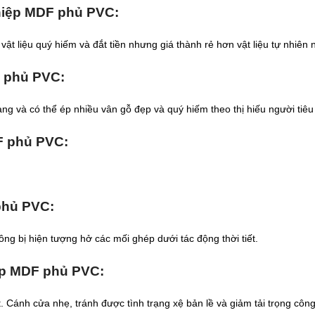
ghiệp MDF phủ PVC
:
t liệu quý hiếm và đắt tiền nhưng giá thành rẻ hơn vật liệu tự nhiên n
F phủ PVC
:
ng và có thể ép nhiều vân gỗ đẹp và quý hiếm theo thị hiếu người tiêu
F phủ PVC
:
phủ PVC
:
ông bị hiện tượng hở các mối ghép dưới tác động thời tiết.
iệp MDF phủ PVC
:
Cánh cửa nhẹ, tránh được tình trạng xệ bản lề và giảm tải trọng công 