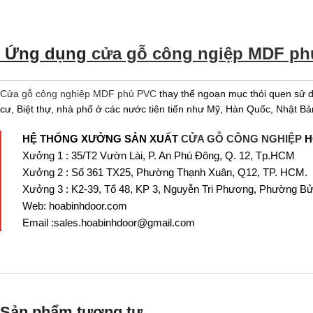
Ứng dụng
cửa gỗ công ngiệp MDF p
Cửa gỗ công nghiệp MDF phủ PVC
thay thế ngoạn mục thói quen sử d
cư, Biệt thự, nhà phố ở các nước tiên tiến như Mỹ, Hàn Quốc, Nhật B
HỆ THỐNG XƯỞNG SẢN XUẤT
CỬA GỖ CÔNG NGHIỆP
H
Xưởng 1 : 35/T2 Vườn Lài, P. An Phú Đông, Q. 12, Tp.HCM
Xưởng 2 : Số 361 TX25, Phường Thạnh Xuân, Q12, TP. HCM.
Xưởng 3 : K2-39, Tổ 48, KP 3, Nguyễn Tri Phương, Phường Bử
Web: hoabinhdoor.com
Email :sales.hoabinhdoor@gmail.com
Sản phẩm tương tự