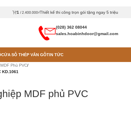
1
Thiết kế thi công trọn gói tặng ngay 5 triệu
/
2.400.000
₫
(028) 362 08044
sales.hoabinhdoor@gmail.com
Ỗ
CỬA SỖ THÉP VÂN GỖ
TIN TỨC
 MDF Phủ PVC
/
C KD.1061
ghiệp MDF phủ PVC