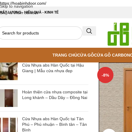
https://hoabinhdoor.com/
Skip to navigation
HẤT LƯỢNG - HIỆU QUẢ - KINH TẾ
Skip to main content
TRANG CHỦ
CỬA GỖ
CỬA GỖ CARBON
Cửa Nhựa abs Hàn Quốc tại Hậu
Giang | Mẫu cửa nhựa đẹp
-8%
Hoàn thiện cửa nhựa composite tại
Long khánh – Dầu Dây – Đồng Nai
Cửa Nhựa abs Hàn Quốc tại Tân
Phú – Phú nhuận – Bình tân – Tân
Bình