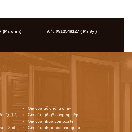
ĐẶT
 (Ms sinh)
9.
0912548127 ( Mr Sỹ )
10.
Giá cửa gỗ chống cháy
c, Q. 12,
Giá cửa gỗ gỗ công nghiệp
Giá cửa nhựa composite
ạnh Xuân,
Giá cửa nhựa abs hàn quốc