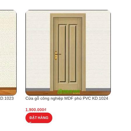
KD.1023
Cửa gỗ công nghiệp MDF phủ PVC KD.1024
-8%
1.900.000
₫
Cửa g
ĐẶT HÀNG
2.500.