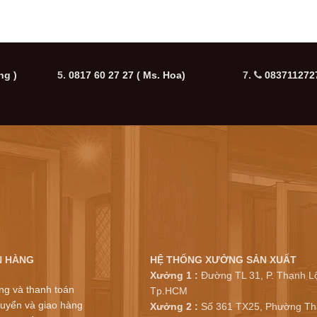
ng )
5.
0817 60 27 27
( Ms. Hoa)
7.
0837112727
N HÀNG
HỆ THỐNG XƯỞNG SẢN XUẤT
Xưởng 1 :
Đường TL 31, P. Thạnh Lộ
ng và thanh toán
Tp.HCM
uyển và giao hàng
Xưởng 2 :
Số 361 TX25, Phường Th