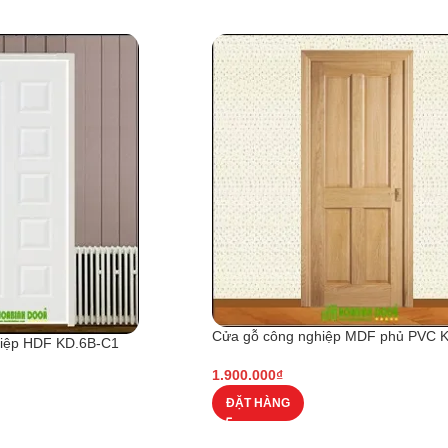
Cửa gỗ công nghiệp MDF phủ PVC 
hiệp HDF KD.6B-C1
1.900.000
₫
ĐẶT HÀNG