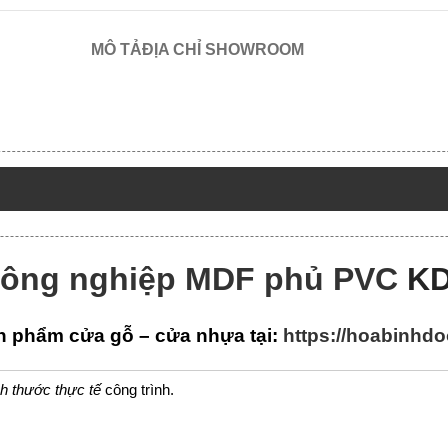
MÔ TẢ
ĐỊA CHỈ SHOWROOM
công nghiệp MDF phủ PVC
KD
 phẩm cửa gỗ – cửa nhựa tại:
https://hoabinhdo
ch thước thực tế
công trình.