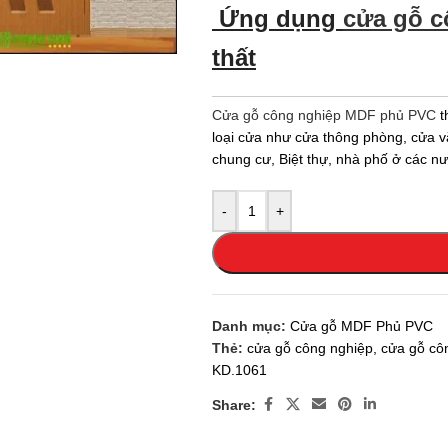
Ứng dụng
cửa gỗ 
 enlarge
thất
Cửa gỗ công nghiệp MDF phủ PVC
t
loại cửa như cửa thông phòng, cửa v
chung cư, Biệt thự, nhà phố ở các n
-
+
Danh mục:
Cửa gỗ MDF Phủ PVC
Thẻ:
cửa gỗ công nghiệp
,
cửa gỗ cô
KD.1061
Share: