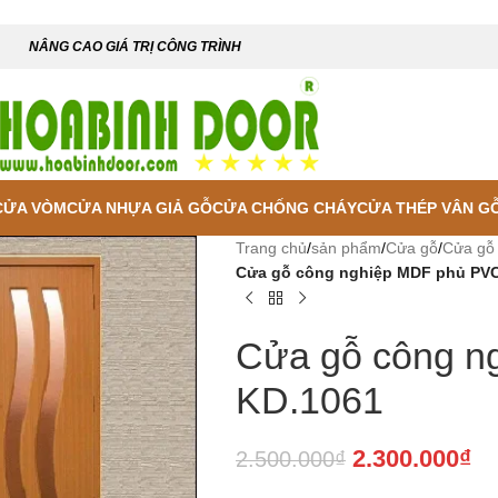
NÂNG CAO GIÁ TRỊ CÔNG TRÌNH
CỬA VÒM
CỬA NHỰA GIẢ GỖ
CỬA CHỐNG CHÁY
CỬA THÉP VÂN G
Trang chủ
/
sản phẩm
/
Cửa gỗ
/
Cửa gỗ
Cửa gỗ công nghiệp MDF phủ PV
Cửa gỗ công n
KD.1061
2.300.000
₫
2.500.000
₫