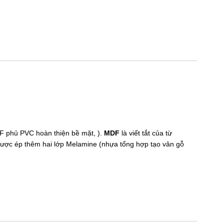
F phủ PVC hoàn thiện bề mặt, ).
MDF
là viết tắt của từ
 được ép thêm hai lớp Melamine (nhựa tổng hợp tạo vân gỗ