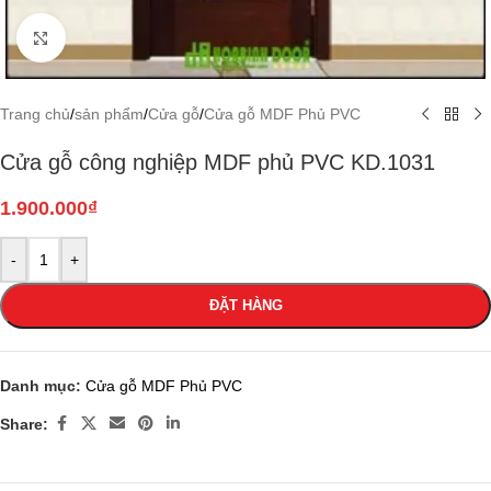
Click to enlarge
Trang chủ
/
sản phẩm
/
Cửa gỗ
/
Cửa gỗ MDF Phủ PVC
Cửa gỗ công nghiệp MDF phủ PVC KD.1031
1.900.000
₫
-
+
ĐẶT HÀNG
Danh mục:
Cửa gỗ MDF Phủ PVC
Share: