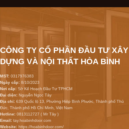
CÔNG TY CỔ PHẦN ĐẦU TƯ XÂY
DỰNG VÀ NỘI THẤT HÒA BÌNH
MST:
0317976383
Ngày cấp:
8/10/2023
Nơi cấp:
Sở Kế Hoạch Đầu Tư TPHCM
Đại diện:
Nguyễn Ngọc Tây
Địa chỉ:
639 Quốc lộ 13, Phường Hiệp Bình Phước, Thành phố Thủ
Đức, Thành phố Hồ Chí Minh, Việt Nam
Hotline:
0813112727 ( Mr Tây )
Email:
tay.hoabinhdoor.com
Website:
https://hoabinhdoor.com/