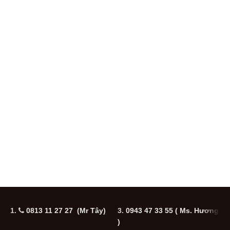
1.
0813 11 27 27 (Mr Tây)
3.
0943 47 33 55
( Ms. Hương
5
)