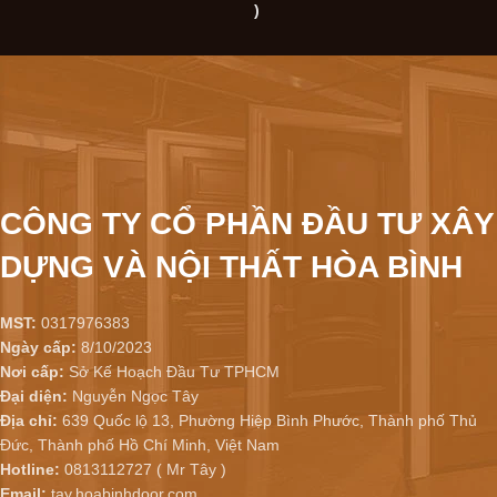
)
CÔNG TY CỔ PHẦN ĐẦU TƯ XÂY
DỰNG VÀ NỘI THẤT HÒA BÌNH
MST:
0317976383
Ngày cấp:
8/10/2023
Nơi cấp:
Sở Kế Hoạch Đầu Tư TPHCM
Đại diện:
Nguyễn Ngọc Tây
Địa chỉ:
639 Quốc lộ 13, Phường Hiệp Bình Phước, Thành phố Thủ
Đức, Thành phố Hồ Chí Minh, Việt Nam
Hotline:
0813112727 ( Mr Tây )
Email:
tay.hoabinhdoor.com