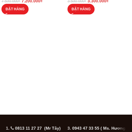
7.200.000
₫
3.300.000
₫
7.500.000
₫
3.500.000
₫
ĐẶT HÀNG
ĐẶT HÀNG
1.
0813 11 27 27 (Mr Tây)
3.
0943 47 33 55
( Ms. Hương
5