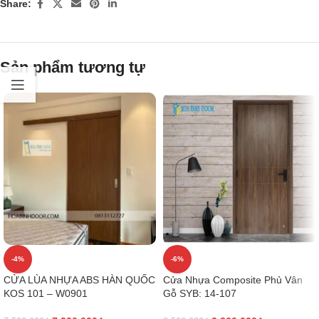
Share:
Sản phẩm tương tự
-4%
-6%
CỬA LÙA NHỰA ABS HÀN QUỐC
Cửa Nhựa Composite Phủ Vân
KOS 101 – W0901
Gỗ SYB: 14-107