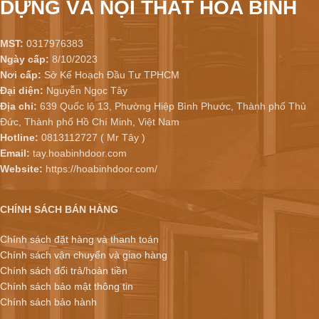
DỰNG VÀ NỘI THẤT HÒA BÌNH
MST:
0317976383
Ngày cấp:
8/10/2023
Nơi cấp:
Sở Kế Hoạch Đầu Tư TPHCM
Đại diện:
Nguyễn Ngọc Tây
Địa chỉ:
639 Quốc lộ 13, Phường Hiệp Bình Phước, Thành phố Thủ
Đức, Thành phố Hồ Chí Minh, Việt Nam
Hotline:
0813112727 ( Mr Tây )
Email:
tay.hoabinhdoor.com
Website:
https://hoabinhdoor.com/
CHÍNH SÁCH BÁN HÀNG
Chính sách đặt hàng và thanh toán
Chính sách vận chuyển và giao hàng
Chính sách đổi trả/hoàn tiền
Chính sách bảo mật thông tin
Chính sách bảo hành