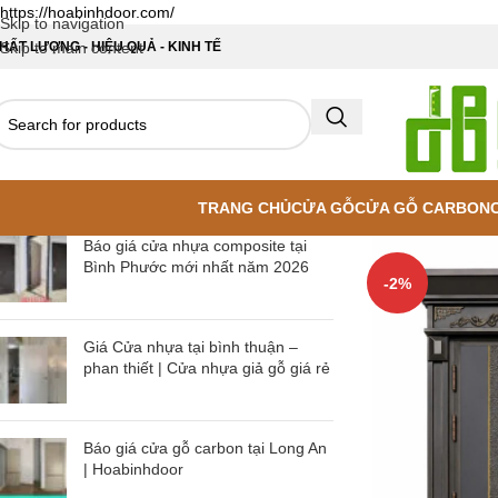
https://hoabinhdoor.com/
Skip to navigation
HẤT LƯỢNG - HIỆU QUẢ - KINH TẾ
Skip to main content
TRANG CHỦ
CỬA GỖ
CỬA GỖ CARBON
Báo giá cửa nhựa composite tại
Bình Phước mới nhất năm 2026
-2%
Giá Cửa nhựa tại bình thuận –
phan thiết | Cửa nhựa giả gỗ giá rẻ
Báo giá cửa gỗ carbon tại Long An
| Hoabinhdoor