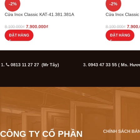
-2%
-2%
Cửa Inox Classic KAT-41.381.381A
Cửa Inox Classic
7.900.000
₫
7.900
8.100.000
₫
8.100.000
₫
ĐẶT HÀNG
ĐẶT HÀNG
1.
0813 11 27 27 (Mr Tây)
3.
0943 47 33 55
( Ms. Hươ
CHÍNH SÁCH BÁ
CÔNG TY CỔ PHẦN