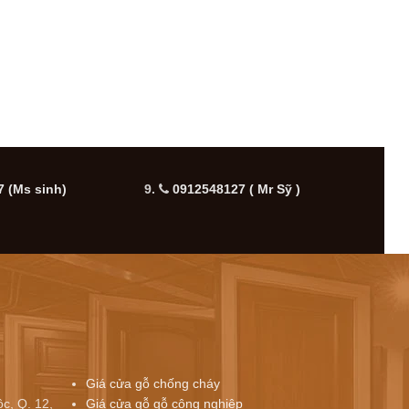
 (Ms sinh)
9.
0912548127 ( Mr Sỹ )
10.
Giá cửa gỗ chống cháy
c, Q. 12,
Giá cửa gỗ gỗ công nghiệp