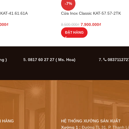
-7%
 KAT-41.61.61A
Cửa Inox Classic KAT-57.57-2TK
.000
₫
7.900.000
₫
8.500.000
₫
ĐẶT HÀNG
ng )
5.
0817 60 27 27
( Ms. Hoa)
7.
0837112727
N HÀNG
HỆ THỐNG XƯỞNG SẢN XUẤT
Xưởng 1 :
Đường TL 31, P. Thạnh Lộ