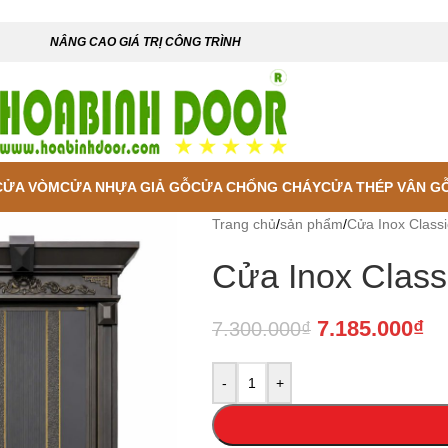
NÂNG CAO GIÁ TRỊ CÔNG TRÌNH
CỬA VÒM
CỬA NHỰA GIẢ GỖ
CỬA CHỐNG CHÁY
CỬA THÉP VÂN G
Trang chủ
/
sản phẩm
/
Cửa Inox Classi
Cửa Inox Class
7.185.000
₫
7.300.000
₫
-
+