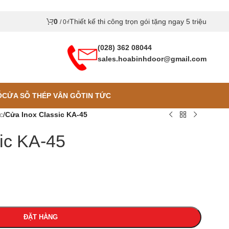
0
Thiết kế thi công trọn gói tặng ngay 5 triệu
/
0
₫
(028) 362 08044
sales.hoabinhdoor@gmail.com
Ỗ
CỬA SỖ THÉP VÂN GỖ
TIN TỨC
c
/
Cửa Inox Classic KA-45
ic KA-45
ĐẶT HÀNG