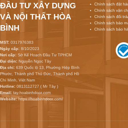
ĐẦU TƯ XÂY DỰNG
Chính sách đặt hà
Chính sách vận ch
VÀ NỘI THẤT HÒA
Chính sách đổi trả
Chính sách bảo mậ
BÌNH
Chính sách bảo h
MST:
0317976383
Ngày cấp:
8/10/2023
Nơi cấp:
Sở Kế Hoạch Đầu Tư TPHCM
Đại diện:
Nguyễn Ngọc Tây
Địa chỉ:
639 Quốc lộ 13, Phường Hiệp Bình
Phước, Thành phố Thủ Đức, Thành phố Hồ
Chí Minh, Việt Nam
Hotline:
0813112727 ( Mr Tây )
Email:
tay.hoabinhdoor.com
Website:
https://hoabinhdoor.com/