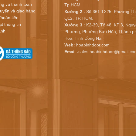
ng và thanh toán
Tp.HCM
uyển và giao hàng
Xưởng 2 :
Số 361 TX25, Phường Th
/hoàn tiền
Q12, TP. HCM.
t thông tin
Xưởng 3 :
K2-39, Tổ 48, KP 3, Nguy
ành
Phương, Phường Bửu Hòa, Thành ph
Hoà, Tỉnh Đồng Nai
Web:
hoabinhdoor.com
Email :
sales.hoabinhdoor@gmail.co