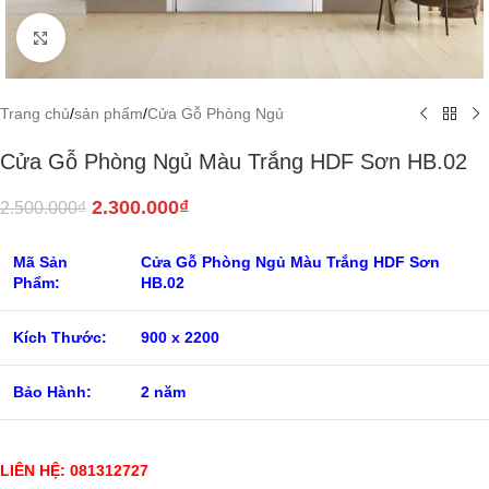
Click to enlarge
Trang chủ
/
sản phẩm
/
Cửa Gỗ Phòng Ngủ
Cửa Gỗ Phòng Ngủ Màu Trắng HDF Sơn HB.02
2.300.000
₫
2.500.000
₫
Mã Sản
Cửa Gỗ Phòng Ngủ Màu Trắng HDF Sơn
Phẩm:
HB.0
2
Kích Thước:
900 x 2200
Bảo Hành:
2 năm
LIÊN HỆ: 081312727