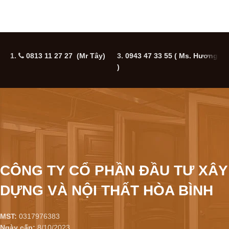
1.
0813 11 27 27 (Mr Tây)
3.
0943 47 33 55
( Ms. Hương
5
)
CÔNG TY CỔ PHẦN ĐẦU TƯ XÂY
DỰNG VÀ NỘI THẤT HÒA BÌNH
MST:
0317976383
Ngày cấp:
8/10/2023