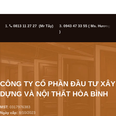
1.
0813 11 27 27 (Mr Tây)
3.
0943 47 33 55
( Ms. Hương
5
)
CÔNG TY CỔ PHẦN ĐẦU TƯ XÂY
DỰNG VÀ NỘI THẤT HÒA BÌNH
MST:
0317976383
Ngày cấp:
8/10/2023