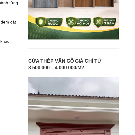
hành từng
 đem cắt
 khác
CỬA THÉP VÂN GỖ GIẢ CHỈ TỪ
3.500.000 – 4.000.000/M2