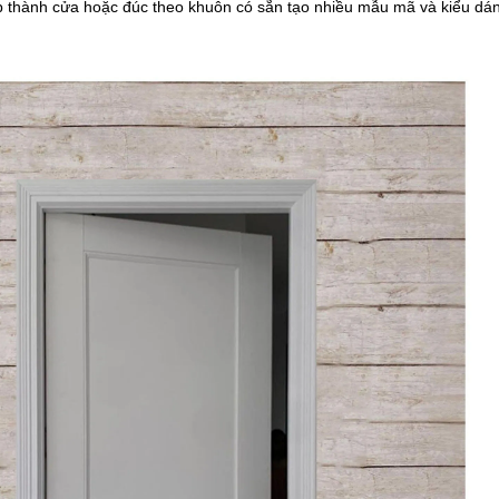
p thành cửa hoặc đúc theo khuôn có sẵn tạo nhiều mẫu mã và kiểu dá