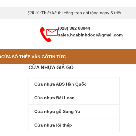
0
Thiết kế thi công trọn gói tặng ngay 5 triệu
/
0
₫
(028) 362 08044
sales.hoabinhdoor@gmail.com
Ỗ
CỬA SỖ THÉP VÂN GỖ
TIN TỨC
CỬA NHỰA GIẢ GỖ
Cửa nhựa ABS Hàn Quốc
Cửa nhựa Đài Loan
Cửa nhựa gỗ Sung Yu
Cửa nhựa lõi thép