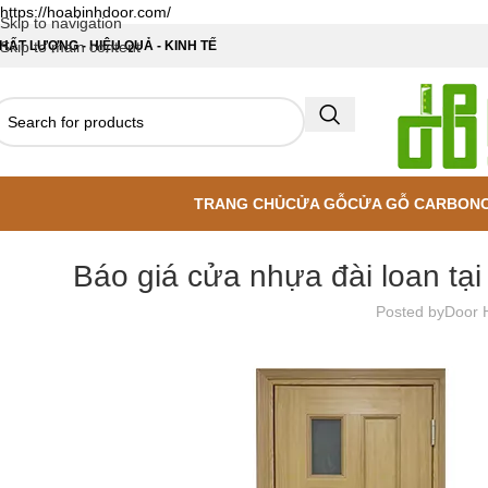
https://hoabinhdoor.com/
Skip to navigation
HẤT LƯỢNG - HIỆU QUẢ - KINH TẾ
Skip to main content
TRANG CHỦ
CỬA GỖ
CỬA GỖ CARBON
Báo giá cửa nhựa đài loan tạ
Posted by
Door 