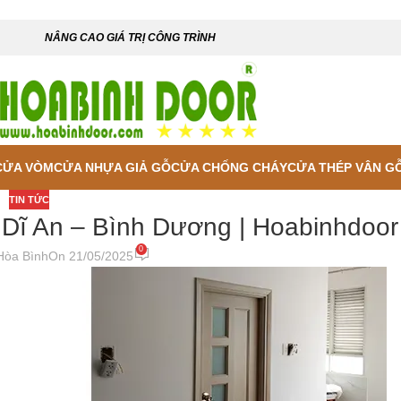
NÂNG CAO GIÁ TRỊ CÔNG TRÌNH
CỬA VÒM
CỬA NHỰA GIẢ GỖ
CỬA CHỐNG CHÁY
CỬA THÉP VÂN G
TIN TỨC
i Dĩ An – Bình Dương | Hoabinhdoor
0
Hòa Bình
On 21/05/2025