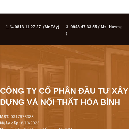
1.
0813 11 27 27 (Mr Tây)
3.
0943 47 33 55
( Ms. Hương
5
)
CÔNG TY CỔ PHẦN ĐẦU TƯ XÂY
DỰNG VÀ NỘI THẤT HÒA BÌNH
MST:
0317976383
Ngày cấp:
8/10/2023