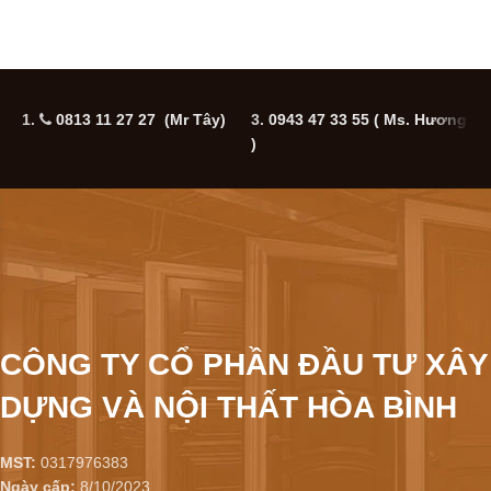
1.
0813 11 27 27 (Mr Tây)
3.
0943 47 33 55
( Ms. Hương
5
)
CÔNG TY CỔ PHẦN ĐẦU TƯ XÂY
DỰNG VÀ NỘI THẤT HÒA BÌNH
MST:
0317976383
Ngày cấp:
8/10/2023