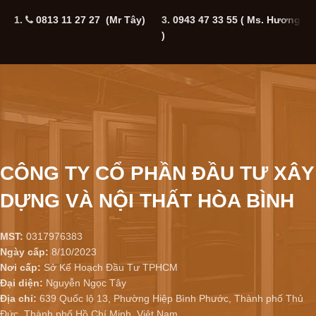
1.
0813 11 27 27 (Mr Tây)
3.
0943 47 33 55
( Ms. Hương
5
)
CÔNG TY CỔ PHẦN ĐẦU TƯ XÂY
DỰNG VÀ NỘI THẤT HÒA BÌNH
MST:
0317976383
Ngày cấp:
8/10/2023
Nơi cấp:
Sở Kế Hoạch Đầu Tư TPHCM
Đại diện:
Nguyễn Ngọc Tây
Địa chỉ:
639 Quốc lộ 13, Phường Hiệp Bình Phước, Thành phố Thủ
Đức, Thành phố Hồ Chí Minh, Việt Nam