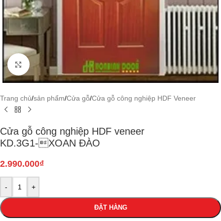
Click to enlarge
Trang chủ
/
sản phẩm
/
Cửa gỗ
/
Cửa gỗ công nghiệp HDF Veneer
Cửa gỗ công nghiệp HDF veneer
KD.3G1-XOAN ĐÀO
2.990.000
₫
-
+
ĐẶT HÀNG