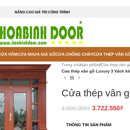
NÂNG CAO GIÁ TRỊ CÔNG TRÌNH
CỬA VÒM
CỬA NHỰA GIẢ GỖ
CỬA CHỐNG CHÁY
CỬA THÉP VÂN G
Trang chủ
/
sản phẩm
/
Cửa thép vân g
Cửa thép vân gỗ Luxury 3 Vách kí
Cửa thép vân g
3.722.550
₫
4.000.000
₫
THÔNG TIN SẢN PHẨM