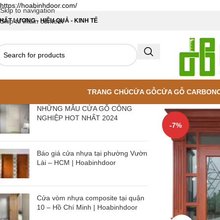
https://hoabinhdoor.com/
Skip to navigation
HẤT LƯỢNG - HIỆU QUẢ - KINH TẾ
Skip to main content
TRANG CHỦ
CỬA GỖ
CỬA GỖ CARBON
NHỮNG MẪU CỬA GỖ CÔNG
NGHIỆP HOT NHẤT 2024
-7%
Báo giá cửa nhựa tại phường Vườn
Lài – HCM | Hoabinhdoor
Cửa vòm nhựa composite tại quận
10 – Hồ Chí Minh | Hoabinhdoor