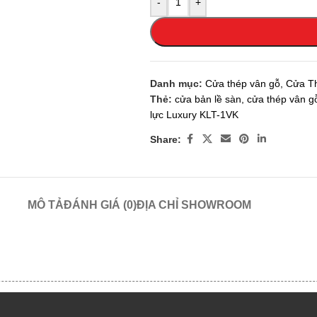
-
+
Danh mục:
Cửa thép vân gỗ
,
Cửa Th
Thẻ:
cửa bản lề sàn
,
cửa thép vân g
lực Luxury KLT-1VK
Share:
MÔ TẢ
ĐÁNH GIÁ (0)
ĐỊA CHỈ SHOWROOM