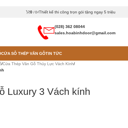
0
Thiết kế thi công trọn gói tặng ngay 5 triệu
/
0
₫
(028) 362 08044
sales.hoabinhdoor@gmail.com
Ỗ
CỬA SỖ THÉP VÂN GỖ
TIN TỨC
ỗ
/
Cửa Thép Vân Gỗ Thủy Lực Vách Kính
/
nh
ỗ Luxury 3 Vách kính