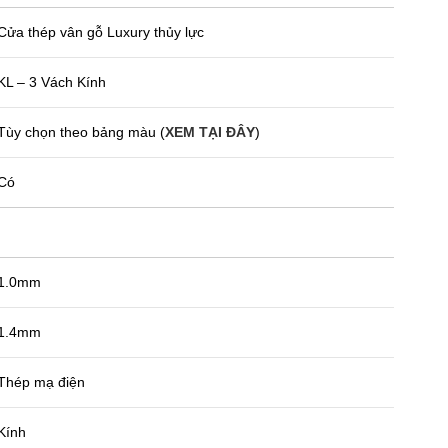
ửa thép vân gỗ Luxury thủy lực
KL – 3 Vách Kính
Tùy chọn theo bảng màu (
XEM TẠI ĐÂY
)
Có
1.0mm
1.4mm
Thép mạ điện
Kính