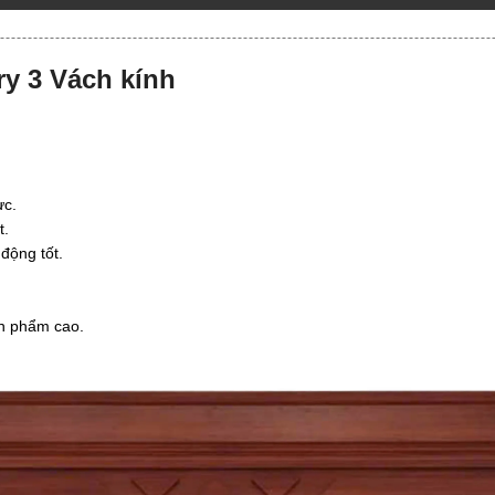
ry 3 Vách kính
ực.
t.
động tốt.
ản phẩm cao.