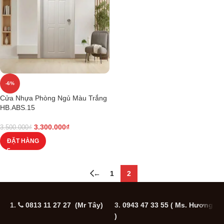
-6%
Cửa Nhựa Phòng Ngủ Màu Trắng
HB.ABS.15
3.300.000
₫
3.500.000
₫
ĐẶT HÀNG
←
1
2
1.
0813 11 27 27 (Mr Tây)
3.
0943 47 33 55
( Ms. Hương
5
)