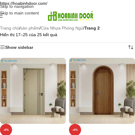
https://hoabinhdoor.com/
Skip to navigation
Skip to main content
Trang chủ
/
sản phẩm
/
Cửa Nhựa Phòng Ngủ
/
Trang 2
Hiển thị 17–25 của 25 kết quả
Show sidebar
-4%
-4%