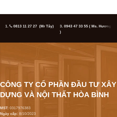
1.
0813 11 27 27 (Mr Tây)
3.
0943 47 33 55
( Ms. Hương
5
)
CÔNG TY CỔ PHẦN ĐẦU TƯ XÂY
DỰNG VÀ NỘI THẤT HÒA BÌNH
MST:
0317976383
Ngày cấp:
8/10/2023