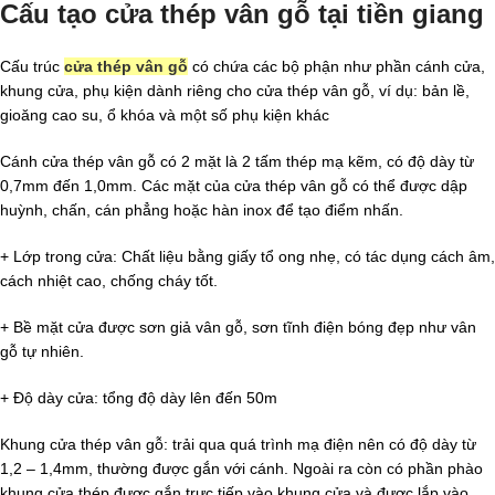
Cấu tạo cửa thép vân gỗ tại tiền giang
Cấu trúc
cửa thép vân gỗ
có chứa các bộ phận như phần cánh cửa,
khung cửa, phụ kiện dành riêng cho cửa thép vân gỗ, ví dụ: bản lề,
gioăng cao su, ổ khóa và một số phụ kiện khác
Cánh cửa thép vân gỗ có 2 mặt là 2 tấm thép mạ kẽm, có độ dày từ
0,7mm đến 1,0mm. Các mặt của cửa thép vân gỗ có thể được dập
huỳnh, chấn, cán phẳng hoặc hàn inox để tạo điểm nhấn.
+ Lớp trong cửa: Chất liệu bằng giấy tổ ong nhẹ, có tác dụng cách âm,
cách nhiệt cao, chống cháy tốt.
+ Bề mặt cửa được sơn giả vân gỗ, sơn tĩnh điện bóng đẹp như vân
gỗ tự nhiên.
+ Độ dày cửa: tổng độ dày lên đến 50m
Khung cửa thép vân gỗ: trải qua quá trình mạ điện nên có độ dày từ
1,2 – 1,4mm, thường được gắn với cánh. Ngoài ra còn có phần phào
khung cửa thép được gắn trực tiếp vào khung cửa và được lắp vào