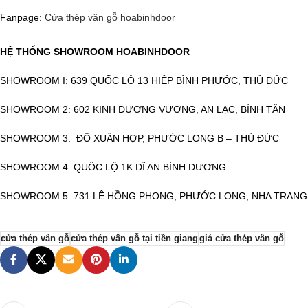
Fanpage:
Cửa thép vân gỗ hoabinhdoor
HỆ THỐNG SHOWROOM HOABINHDOOR
SHOWROOM I: 639 QUỐC LỘ 13 HIỆP BÌNH PHƯỚC, THỦ ĐỨC
SHOWROOM 2: 602 KINH DƯƠNG VƯƠNG, AN LẠC, BÌNH TÂN
SHOWROOM 3: ĐÔ XUÂN HỢP, PHƯỚC LONG B – THỦ ĐỨC
SHOWROOM 4: QUỐC LỘ 1K DĨ AN BÌNH DƯƠNG
SHOWROOM 5: 731 LÊ HỒNG PHONG, PHƯỚC LONG, NHA TRANG
cửa thép vân gỗ
cửa thép vân gỗ tại tiền giang
giá cửa thép vân gỗ