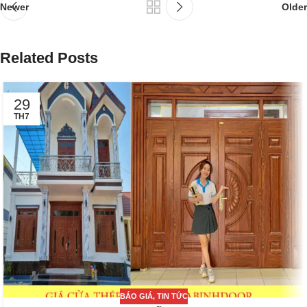
Newer
Older
Related Posts
29
TH7
BÁO GIÁ
,
TIN TỨC