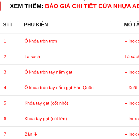
XEM THÊM:
BÁO GIÁ CHI TIẾT CỬA NHỰA 
STT
PHỤ KIỆN
MÔ T
1
Ổ khóa tròn trơn
– Inox 
2
Lá sách
Lá sác
3
Ổ khóa tròn tay nắm gạt
– Inox 
4
Ổ khóa tròn tay nắm gạt Hàn Quốc
– Xuất
5
Khóa tay gạt (cốt nhỏ)
– Inox 
6
Khóa tay gạt (cốt lớn)
– Inox 
7
Bản lề
– Inox