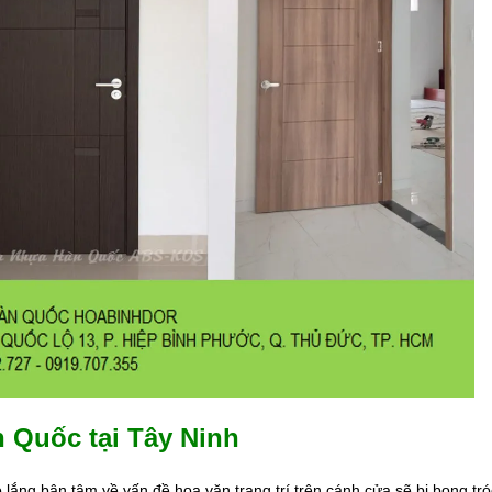
 Quốc tại Tây Ninh
lắng bận tâm về vấn đề hoa văn trang trí trên cánh cửa sẽ bị bong tr