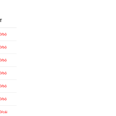
T
Đ/bộ
Đ/bộ
Đ/bộ
Đ/bộ
Đ/bộ
Đ/bộ
/cái