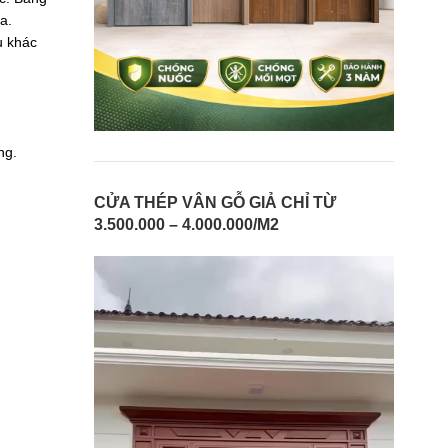
a.
u khác
ng.
CỬA THÉP VÂN GỖ GIẢ CHỈ TỪ
3.500.000 – 4.000.000/M2