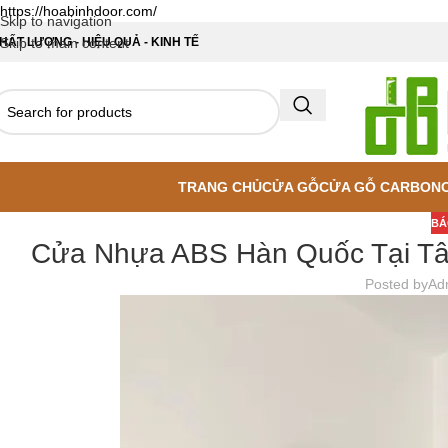
https://hoabinhdoor.com/
Skip to navigation
HẤT LƯỢNG - HIỆU QUẢ - KINH TẾ
Skip to main content
TRANG CHỦ
CỬA GỖ
CỬA GỖ CARBON
BÁ
Cửa Nhựa ABS Hàn Quốc Tại Tâ
Posted by
Ad