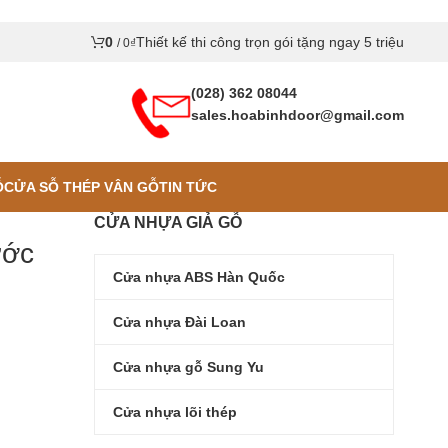
0
Thiết kế thi công trọn gói tặng ngay 5 triệu
/
0
₫
(028) 362 08044
sales.hoabinhdoor@gmail.com
Ỗ
CỬA SỖ THÉP VÂN GỖ
TIN TỨC
CỬA NHỰA GIẢ GỖ
ước
Cửa nhựa ABS Hàn Quốc
Cửa nhựa Đài Loan
Cửa nhựa gỗ Sung Yu
Cửa nhựa lõi thép