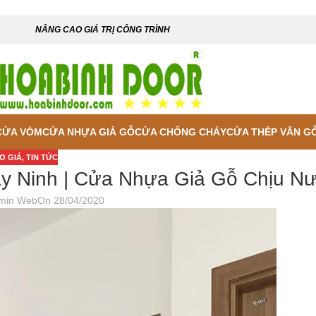
NÂNG CAO GIÁ TRỊ CÔNG TRÌNH
CỬA VÒM
CỬA NHỰA GIẢ GỖ
CỬA CHỐNG CHÁY
CỬA THÉP VÂN G
O GIÁ
,
TIN TỨC
y Ninh | Cửa Nhựa Giả Gỗ Chịu N
min Web
On 28/04/2020