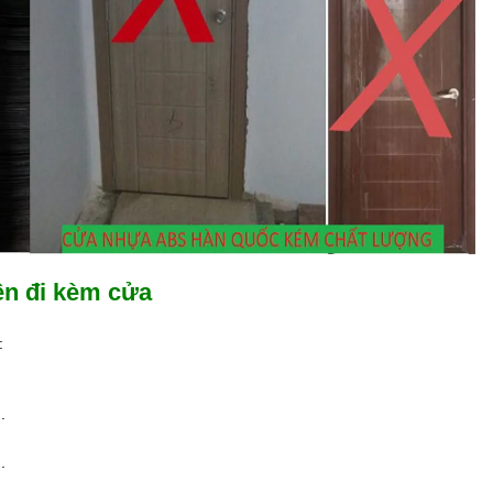
ện đi kèm cửa
:
.
.