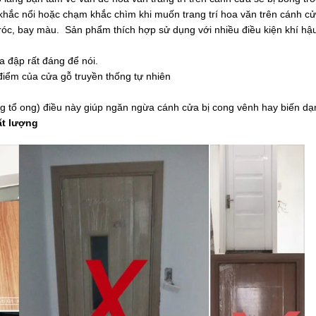
 khắc nổi hoặc chạm khắc chìm khi muốn trang trí hoa văn trên cánh cử
róc, bay màu. Sản phẩm thích hợp sử dụng với nhiều điều kiện khí hậ
 đập rất đáng để nói.
điểm của cửa gỗ truyền thống tự nhiên
 tổ ong) điều này giúp ngăn ngừa cánh cửa bị cong vênh hay biến dạ
ất lượng