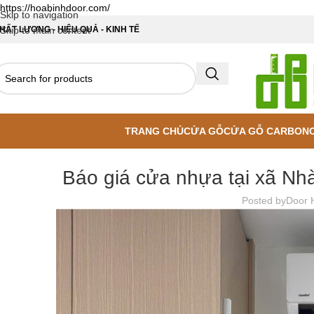
https://hoabinhdoor.com/
Skip to navigation
HẤT LƯỢNG - HIỆU QUẢ - KINH TẾ
Skip to main content
TRANG CHỦ
CỬA GỖ
CỬA GỖ CARBON
Báo giá cửa nhựa tại xã Nh
Posted by
Door 