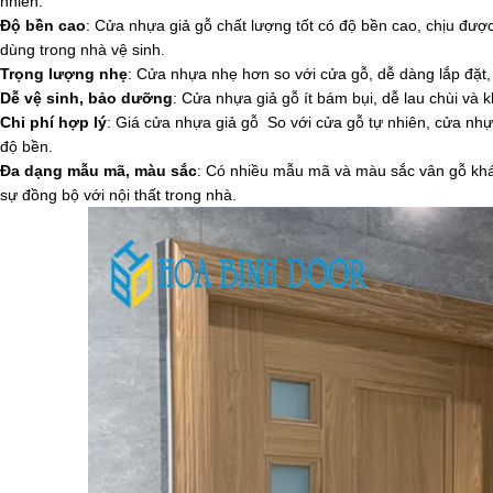
nhiên.
Độ bền cao
: Cửa nhựa giả gỗ chất lượng tốt có độ bền cao, chịu được 
dùng trong nhà vệ sinh.
Trọng lượng nhẹ
: Cửa nhựa nhẹ hơn so với cửa gỗ, dễ dàng lắp đặt,
Dễ vệ sinh, bảo dưỡng
: Cửa nhựa giả gỗ ít bám bụi, dễ lau chùi v
Chi phí hợp lý
: Giá cửa nhựa giả gỗ So với cửa gỗ tự nhiên, cửa nh
độ bền.
Đa dạng mẫu mã, màu sắc
: Có nhiều mẫu mã và màu sắc vân gỗ khác
sự đồng bộ với nội thất trong nhà.