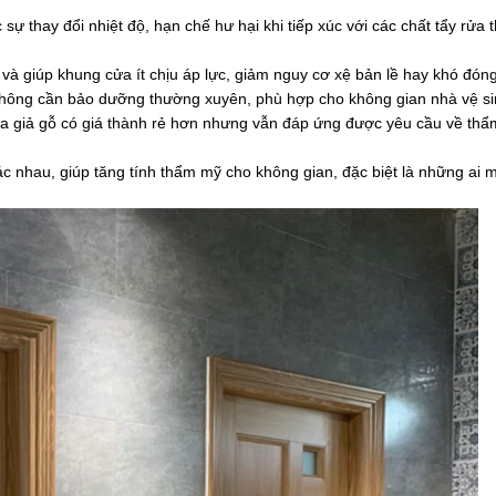
sự thay đổi nhiệt độ, hạn chế hư hại khi tiếp xúc với các chất tẩy rửa
 và giúp khung cửa ít chịu áp lực, giảm nguy cơ xệ bản lề hay khó đón
à không cần bảo dưỡng thường xuyên, phù hợp cho không gian nhà vệ si
ựa giả gỗ có giá thành rẻ hơn nhưng vẫn đáp ứng được yêu cầu về th
 nhau, giúp tăng tính thẩm mỹ cho không gian, đặc biệt là những ai 