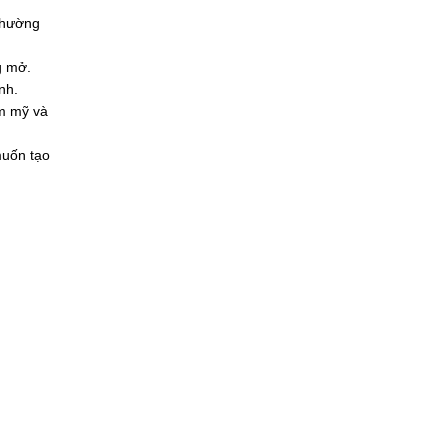
 thường
g mở.
nh.
ẩm mỹ và
muốn tạo