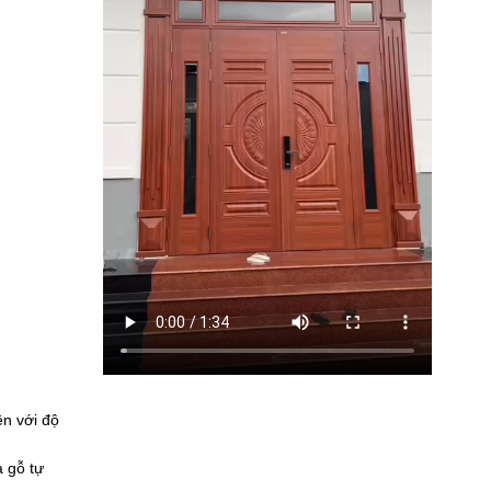
ên với độ
a gỗ tự