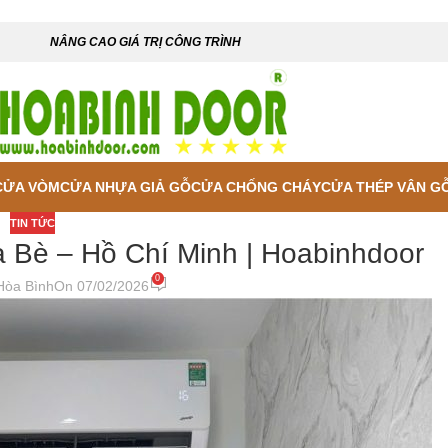
NÂNG CAO GIÁ TRỊ CÔNG TRÌNH
CỬA VÒM
CỬA NHỰA GIẢ GỖ
CỬA CHỐNG CHÁY
CỬA THÉP VÂN G
TIN TỨC
à Bè – Hồ Chí Minh | Hoabinhdoor
0
Hòa Bình
On 07/02/2026