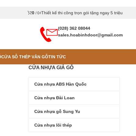
0
Thiết kế thi công trọn gói tặng ngay 5 triệu
/
0
₫
(028) 362 08044
sales.hoabinhdoor@gmail.com
Ỗ
CỬA SỖ THÉP VÂN GỖ
TIN TỨC
CỬA NHỰA GIẢ GỖ
Cửa nhựa ABS Hàn Quốc
Cửa nhựa Đài Loan
Cửa nhựa gỗ Sung Yu
Cửa nhựa lõi thép