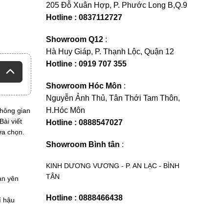
205 Đỗ Xuân Hợp, P. Phước Long B,Q.9
Hotline : 0837112727
Showroom Q12
:
Hà Huy Giáp, P. Thạnh Lộc, Quận 12
Hotline : 0919 707 355
Showroom Hóc Môn
:
Nguyễn Ảnh Thủ, Tân Thới Tam Thôn,
H.Hóc Môn
không gian
ài viết
Hotline : 0888547027
ựa chọn.
Showroom Bình tân
:
KINH DƯƠNG VƯƠNG - P. AN LẠC - BÌNH
TÂN
an yên
Hotline : 0888466438
í hậu