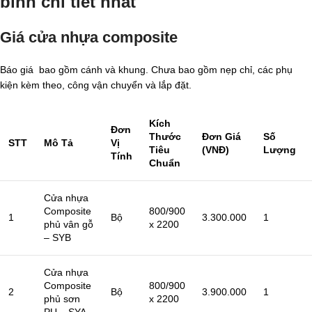
bình chi tiết nhất
Giá cửa nhựa composite
Báo giá bao gồm cánh và khung. Chưa bao gồm nẹp chỉ, các phụ
kiện kèm theo, công vận chuyển và lắp đặt.
Kích
Đơn
Thước
Đơn Giá
Số
STT
Mô Tả
Vị
Tiêu
(VNĐ)
Lượng
Tính
Chuẩn
Cửa nhựa
Composite
800/900
1
Bộ
3.300.000
1
phủ vân gỗ
x 2200
– SYB
Cửa nhựa
Composite
800/900
2
Bộ
3.900.000
1
phủ sơn
x 2200
PU – SYA