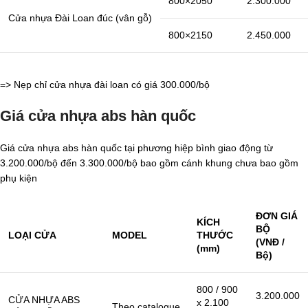
800×2050
2.300.000
Cửa nhựa Đài Loan đúc (vân gỗ)
800×2150
2.450.000
=> Nẹp chỉ cửa nhựa đài loan có giá 300.000/bộ
Giá cửa nhựa abs hàn quốc
Giá cửa nhựa abs hàn quốc tại phương hiệp bình giao động từ
3.200.000/bộ đến 3.300.000/bộ bao gồm cánh khung chưa bao gồm
phụ kiện
ĐƠN GIÁ
KÍCH
BỘ
LOẠI CỬA
MODEL
THƯỚC
(VNĐ /
(mm)
Bộ)
800 / 900
3.200.000
CỬA NHỰA ABS
x 2.100
Theo catalogue