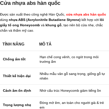
Cửa nhựa abs hàn quốc
Được sản xuất theo công nghệ Hàn Quốc,
cửa nhựa abs hàn quốc
dùng
nhựa ABS (Acrylonitrile Butadiene Styrene)
kết hợp với
lõi
giấy tổ ong Honeycomb
và
khung gỗ
, tạo nên bộ cửa nhẹ, chắc
chắn và thẩm mỹ cao.
TÍNH NĂNG
MÔ TẢ
Hạn chế cong vênh, co ngót trong môi
Chống ẩm tốt
trường ẩm
Nhiều mẫu vân gỗ sang trọng, giống gỗ tự
Thiết kế hiện đại
nhiên
Cách âm ổn định
Nhờ cấu trúc Honeycomb giảm tiếng ồn
Đóng mở êm, an toàn cho người già & trẻ
Trọng lượng nhẹ
em