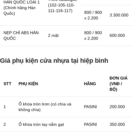
HÀN QUỐC LOẠI 1
(102-105-110-
(Chính hãng Hàn
111-116-117)
800 / 900
Quốc)
3.300.000
x 2.200
NẸP CHỈ ABS HÀN
800 / 900
2 mặt
600.000
QUỐC
x 2.200
Giá phụ kiện cửa nhựa tại hiệp bình
ĐƠN GIÁ
STT
PHỤ KIỆN
HÃNG
(VNĐ /
BỘ)
Ổ khóa tròn trơn (có chìa và
1
PASINI
200.000
không chìa)
2
Ổ khóa tròn tay nắm gạt
PASINI
350.000