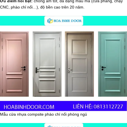
Ưu điểm nổi bật:
chống ẩm tốt, đa dạng mẫu mã (cửa phẳng, chạy
CNC, phào chỉ nổi…), độ bền cao trên 20 năm.
Mẫu cửa nhựa compsite phào chỉ nổi phòng ngủ