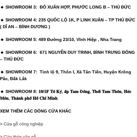
🔸 SHOWROOM 3: ĐÔ XUÂN HỢP, PHƯỚC LONG B – THỦ ĐỨC
🔸 SHOWROOM 4: 235 QUỐC LỘ 1K, P LINH XUÂN – TP THỦ ĐỨC
( DĨ AN – BÌNH DƯƠNG )
🔸 SHOWROOM 5: 489 Đường 23/10, Vĩnh Hiệp , Nha Trang
🔸 SHOWROOM 6: 671 NGUYỄN DUY TRINH, BÌNH TRƯNG ĐÔNG
– THỦ ĐỨC
🔸 SHOWROOM 7: Tỉnh lộ 9, Thôn I, Xã Tân Tiến, Huyện Krông
Pắc, Đắk Lắk
🔸 SHOWROOM 8: 𝟏𝟎/𝟏𝐅 𝐓𝐨̂ 𝐊𝐲́, 𝐚̂́𝐩 𝐓𝐚𝐦 Đ𝐨̂𝐧𝐠, 𝐓𝐡𝐨̛́𝐢 𝐓𝐚𝐦 𝐓𝐡𝐨̂𝐧, 𝐇𝐨́𝐜
𝐌𝐨̂𝐧, 𝐓𝐡𝐚̀𝐧𝐡 𝐩𝐡𝐨̂́ 𝐇𝐨̂̀ 𝐂𝐡𝐢́ 𝐌𝐢𝐧𝐡
XEM THÊM CÁC DÒNG CỬA KHÁC
>
Cửa gỗ công nghiệp
>
Cửa thép vân gỗ