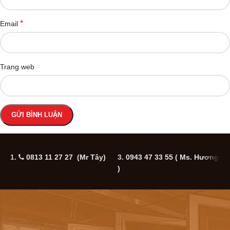
*
Email
Trang web
1.
0813 11 27 27 (Mr Tây)
3.
0943 47 33 55
( Ms. Hương
5
)