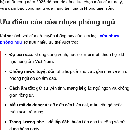
bật nhất trong năm 2026 để bạn dễ dàng lựa chọn mẫu cửa ưng ý,
vừa đảm bảo công năng vừa nâng tầm giá trị không gian sống.
Ưu điểm của cửa nhựa phòng ngủ
Khi so sánh với cửa gỗ truyền thống hay cửa kim loại,
cửa nhựa
phòng ngủ
sở hữu nhiều ưu thế vượt trội:
Độ bền cao
: không cong vênh, nứt nẻ, mối mọt, thích hợp khí
hậu nóng ẩm Việt Nam.
Chống nước tuyệt đối
: phù hợp cả khu vực gần nhà vệ sinh,
phòng ngủ có độ ẩm cao.
Cách âm tốt
: giữ sự yên tĩnh, mang lại giấc ngủ ngon và không
gian riêng tư.
Mẫu mã đa dạng
: từ cổ điển đến hiện đại, màu vân gỗ hoặc
màu sơn trẻ trung.
Trọng lượng nhẹ – dễ lắp đặt
: thuận tiện cho thi công và sử
dụng hàng ngày.