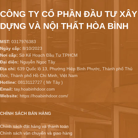
CÔNG TY CỔ PHẦN ĐẦU TƯ XÂY
DỰNG VÀ NỘI THẤT HÒA BÌNH
MST:
0317976383
Ngày cấp:
8/10/2023
Nơi cấp:
Sở Kế Hoạch Đầu Tư TPHCM
Đại diện:
Nguyễn Ngọc Tây
Địa chỉ:
639 Quốc lộ 13, Phường Hiệp Bình Phước, Thành phố Thủ
Đức, Thành phố Hồ Chí Minh, Việt Nam
Hotline:
0813112727 ( Mr Tây )
Email:
tay.hoabinhdoor.com
Website:
https://hoabinhdoor.com/
CHÍNH SÁCH BÁN HÀNG
Chính sách đặt hàng và thanh toán
Chính sách vận chuyển và giao hàng