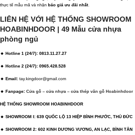
thực tế mẫu mã và nhận
báo giá ưu đãi nhất
.
LIÊN HỆ VỚI HỆ THỐNG SHOWROOM
HOABINHDOOR | 49 Mẫu cửa nhựa
phòng ngủ
🔸 Hotline 1 (24/7): 0813.11.27.27
🔸 Hotline 2 (24/7): 0965.428.528
🔸 Email:
tay.kingdoor@gmail.com
🔸 Fanpage:
Cửa gỗ – cửa nhựa – cửa thép vân gỗ Hoabinhdoor
HỆ THỐNG SHOWROOM HOABINHDOOR
🔸 SHOWROOM I: 639 QUỐC LỘ 13 HIỆP BÌNH PHƯỚC, THỦ ĐỨC
🔸 SHOWROOM 2: 602 KINH DƯƠNG VƯƠNG, AN LẠC, BÌNH TÂN