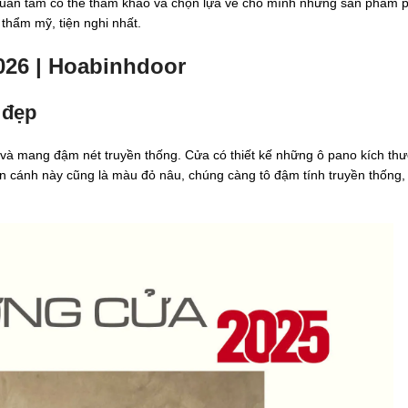
quan tâm có thể tham khảo và chọn lựa về cho mình những sản phẩm 
thẩm mỹ, tiện nghi nhất.
026 | Hoabinhdoor
 đẹp
 và mang đậm nét truyền thống. Cửa có thiết kế những ô pano kích th
 cánh này cũng là màu đỏ nâu, chúng càng tô đậm tính truyền thống,