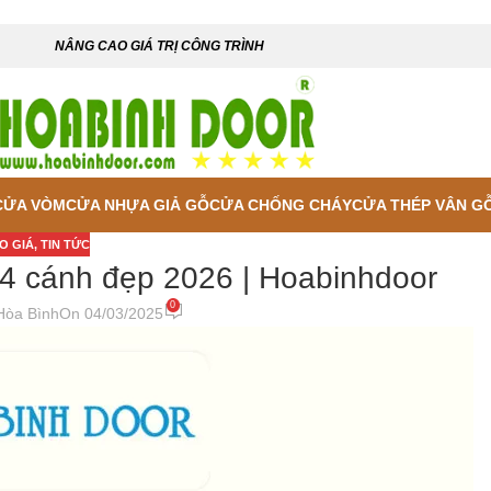
NÂNG CAO GIÁ TRỊ CÔNG TRÌNH
CỬA VÒM
CỬA NHỰA GIẢ GỖ
CỬA CHỐNG CHÁY
CỬA THÉP VÂN G
O GIÁ
,
TIN TỨC
4 cánh đẹp 2026 | Hoabinhdoor
0
Hòa Bình
On 04/03/2025