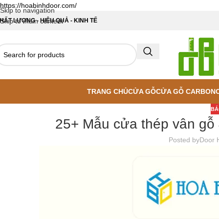
https://hoabinhdoor.com/
Skip to navigation
HẤT LƯỢNG - HIỆU QUẢ - KINH TẾ
Skip to main content
TRANG CHỦ
CỬA GỖ
CỬA GỖ CARBON
BÁ
25+ Mẫu cửa thép vân gỗ 
Posted by
Door 