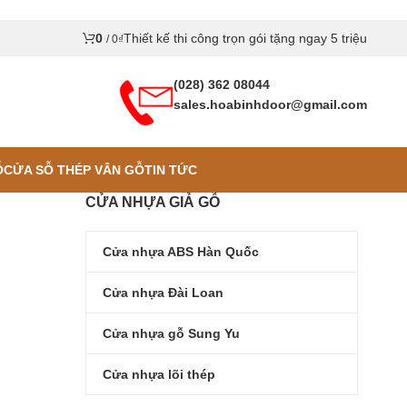
0
Thiết kế thi công trọn gói tặng ngay 5 triệu
/
0
₫
(028) 362 08044
sales.hoabinhdoor@gmail.com
Ỗ
CỬA SỖ THÉP VÂN GỖ
TIN TỨC
CỬA NHỰA GIẢ GỖ
Cửa nhựa ABS Hàn Quốc
Cửa nhựa Đài Loan
Cửa nhựa gỗ Sung Yu
Cửa nhựa lõi thép