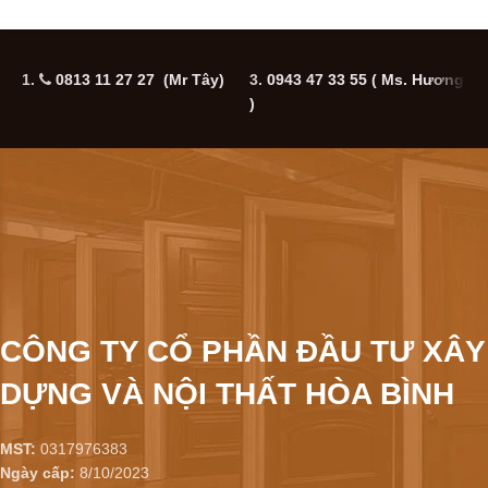
1.
0813 11 27 27 (Mr Tây)
3.
0943 47 33 55
( Ms. Hương
5
)
CÔNG TY CỔ PHẦN ĐẦU TƯ XÂY
DỰNG VÀ NỘI THẤT HÒA BÌNH
MST:
0317976383
Ngày cấp:
8/10/2023