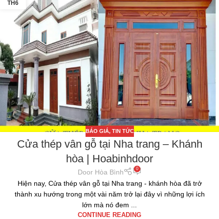
TH6
BÁO GIÁ
,
TIN TỨC
Cửa thép vân gỗ tại Nha trang – Khánh
hòa | Hoabinhdoor
0
Door Hòa Bình
Hiện nay, Cửa thép vân gỗ tại Nha trang - khánh hòa đã trở
thành xu hướng trong một vài năm trở lại đây vì những lợi ích
lớn mà nó đem ...
CONTINUE READING