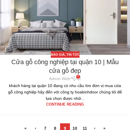
BÁO GIÁ
,
TIN TỨC
Cửa gỗ công nghiệp tại quận 10 | Mẫu
cửa gỗ đẹp
0
Admin Web
khách hàng tại quận 10 đang có nhu cầu tìm đơn vị mua cửa
gỗ công nghiệp hãy đến với công ty hoabinhdoor chúng tôi để
lựa chọn được nhữ...
CONTINUE READING
«
‹
7
8
9
10
11
›
»