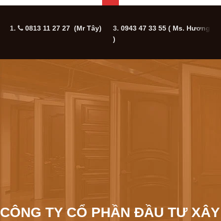
1.
0813 11 27 27 (Mr Tây)
3.
0943 47 33 55
( Ms. Hương
5
)
CÔNG TY CỔ PHẦN ĐẦU TƯ XÂY