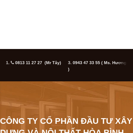
1.
0813 11 27 27 (Mr Tây)
3.
0943 47 33 55
( Ms. Hương
5
)
CÔNG TY CỔ PHẦN ĐẦU TƯ XÂY
DỰNG VÀ NỘI THẤT HÒA BÌNH