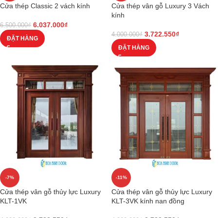
Cửa thép Classic 2 vách kính
Cửa thép vân gỗ Luxury 3 Vách
kính
6.037.000
₫
6.500.000
₫
3.722.550
₫
4.000.000
₫
ĐẶT HÀNG
ĐẶT HÀNG
-7%
-11%
Cửa thép vân gỗ thủy lực Luxury
Cửa thép vân gỗ thủy lực Luxury
KLT-1VK
KLT-3VK kính nan đồng