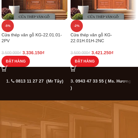
-5%
-2%
Cửa thép vân gỗ KG-22.01.01-
Cửa thép vân gỗ KG-
2PV
22.01H.01H-2NC
3.336.150
₫
3.421.250
₫
3.500.000
₫
3.500.000
₫
ĐẶT HÀNG
ĐẶT HÀNG
1.
0813 11 27 27 (Mr Tây)
3.
0943 47 33 55
( Ms. Hương
5
)