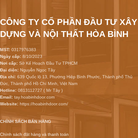
CÔNG TY CỔ PHẦN ĐẦU TƯ XÂY
DỰNG VÀ NỘI THẤT HÒA BÌNH
MST:
0317976383
Ngày cấp:
8/10/2023
Nơi cấp:
Sở Kế Hoạch Đầu Tư TPHCM
Đại diện:
Nguyễn Ngọc Tây
Địa chỉ:
639 Quốc lộ 13, Phường Hiệp Bình Phước, Thành phố Thủ
Đức, Thành phố Hồ Chí Minh, Việt Nam
Hotline:
0813112727 ( Mr Tây )
Email:
tay.hoabinhdoor.com
Website:
https://hoabinhdoor.com/
CHÍNH SÁCH BÁN HÀNG
Chính sách đặt hàng và thanh toán