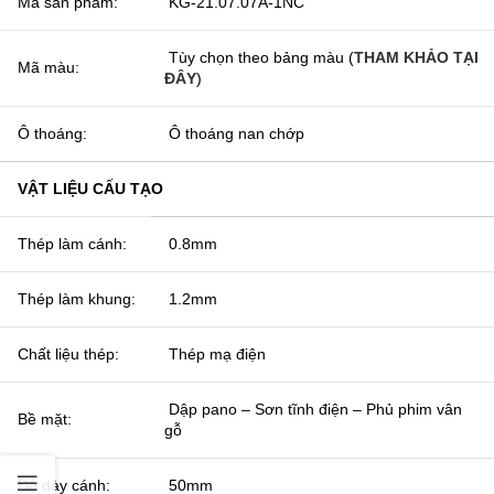
Mã sản phẩm:
KG-21.07.07A-1NC
Tùy chọn theo bảng màu (
THAM KHẢO TẠI
Mã màu:
ĐÂY
)
Ô thoáng:
Ô thoáng nan chớp
VẬT LIỆU CẤU TẠO
Thép làm cánh:
0.8mm
Thép làm khung:
1.2mm
Chất liệu thép:
Thép mạ điện
Dập pano – Sơn tĩnh điện – Phủ phim vân
Bề mặt:
gỗ
Độ dày cánh:
50mm