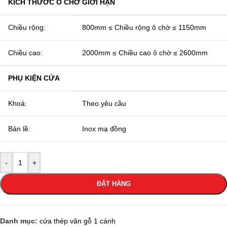
KÍCH THƯỚC Ô CHỜ GIỚI HẠN
Chiều rộng:
800mm ≤ Chiều rộng ô chờ ≤ 1150mm
Chiều cao:
2000mm ≤ Chiều cao ô chờ ≤ 2600mm
PHỤ KIỆN CỬA
Khoá:
Theo yêu cầu
Bản lề:
Inox mạ đồng
-
+
ĐẶT HÀNG
Danh mục:
cửa thép vân gỗ 1 cánh