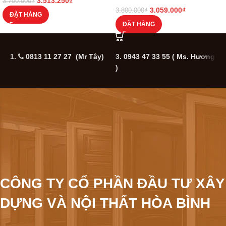
3.513.250
₫
3.700.000
₫
3.059.000
₫
3.800.000
₫
ĐẶT HÀNG
ĐẶT HÀNG
1.
0813 11 27 27 (Mr Tây)
3.
0943 47 33 55
( Ms. Hương
5
)
CÔNG TY CỔ PHẦN ĐẦU TƯ XÂY
DỰNG VÀ NỘI THẤT HÒA BÌNH