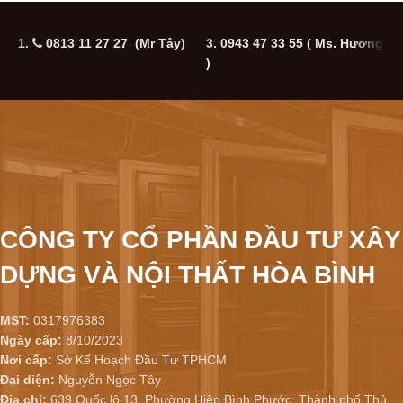
1.
0813 11 27 27 (Mr Tây)
3.
0943 47 33 55
( Ms. Hương
5
)
CÔNG TY CỔ PHẦN ĐẦU TƯ XÂY
DỰNG VÀ NỘI THẤT HÒA BÌNH
MST:
0317976383
Ngày cấp:
8/10/2023
Nơi cấp:
Sở Kế Hoạch Đầu Tư TPHCM
Đại diện:
Nguyễn Ngọc Tây
Địa chỉ:
639 Quốc lộ 13, Phường Hiệp Bình Phước, Thành phố Thủ