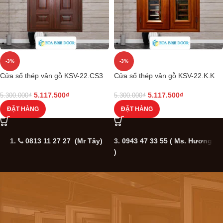
-3%
-3%
Cửa sổ thép vân gỗ KSV-22.CS3
Cửa sổ thép vân gỗ KSV-22.K.K
5.117.500
₫
5.117.500
₫
5.300.000
₫
5.300.000
₫
ĐẶT HÀNG
ĐẶT HÀNG
1.
0813 11 27 27 (Mr Tây)
3.
0943 47 33 55
( Ms. Hương
5
)