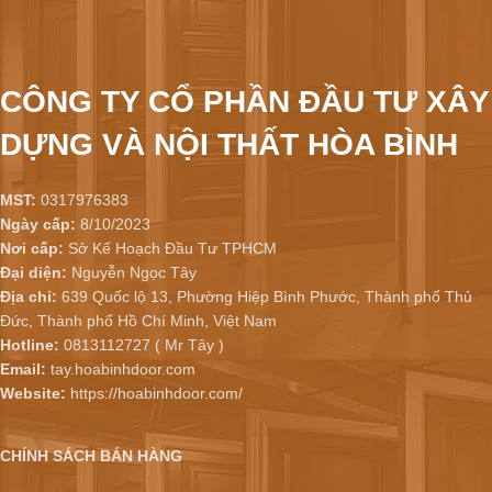
CÔNG TY CỔ PHẦN ĐẦU TƯ XÂY
DỰNG VÀ NỘI THẤT HÒA BÌNH
MST:
0317976383
Ngày cấp:
8/10/2023
Nơi cấp:
Sở Kế Hoạch Đầu Tư TPHCM
Đại diện:
Nguyễn Ngọc Tây
Địa chỉ:
639 Quốc lộ 13, Phường Hiệp Bình Phước, Thành phố Thủ
Đức, Thành phố Hồ Chí Minh, Việt Nam
Hotline:
0813112727 ( Mr Tây )
Email:
tay.hoabinhdoor.com
Website:
https://hoabinhdoor.com/
CHÍNH SÁCH BÁN HÀNG