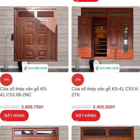
-5%
-3%
Cửa sổ thép vân gỗ KS-
Cửa sổ thép vân gỗ KS-41.CS3.K-
41.CS3.08-2NC
2TK
3.800.750
₫
3.405.000
₫
4.000.000
₫
3.500.000
₫
ĐẶT HÀNG
ĐẶT HÀNG