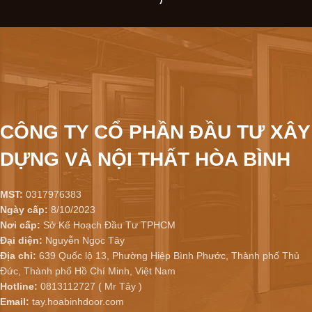
CÔNG TY CỔ PHẦN ĐẦU TƯ XÂY
DỰNG VÀ NỘI THẤT HÒA BÌNH
MST:
0317976383
Ngày cấp:
8/10/2023
Nơi cấp:
Sở Kế Hoạch Đầu Tư TPHCM
Đại diện:
Nguyễn Ngọc Tây
Địa chỉ:
639 Quốc lộ 13, Phường Hiệp Bình Phước, Thành phố Thủ
Đức, Thành phố Hồ Chí Minh, Việt Nam
Hotline:
0813112727 ( Mr Tây )
Email:
tay.hoabinhdoor.com