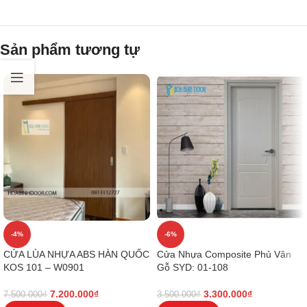
Sản phẩm tương tự
-4%
-6%
CỬA LÙA NHỰA ABS HÀN QUỐC
Cửa Nhựa Composite Phủ Vân
KOS 101 – W0901
Gỗ SYD: 01-108
7.200.000
₫
3.300.000
₫
7.500.000
₫
3.500.000
₫