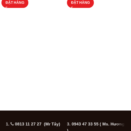
ĐẶT HÀNG
ĐẶT HÀNG
1.
0813 11 27 27 (Mr Tây)
3.
0943 47 33 55
( Ms. Hương
5
)