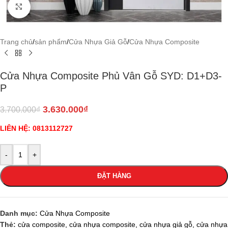
Click to enlarge
Trang chủ
/
sản phẩm
/
Cửa Nhựa Giả Gỗ
/
Cửa Nhựa Composite
Cửa Nhựa Composite Phủ Vân Gỗ SYD: D1+D3-
P
3.630.000
₫
3.700.000
₫
LIÊN HỆ: 0813112727
-
+
ĐẶT HÀNG
Danh mục:
Cửa Nhựa Composite
Thẻ:
cửa composite
,
cửa nhựa composite
,
cửa nhựa giả gỗ
,
cửa nhựa