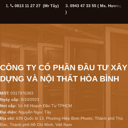
1.
0813 11 27 27 (Mr Tây)
3.
0943 47 33 55
( Ms. Hương
5
)
CÔNG TY CỔ PHẦN ĐẦU TƯ XÂY
DỰNG VÀ NỘI THẤT HÒA BÌNH
MST:
0317976383
Ngày cấp:
8/10/2023
Nơi cấp:
Sở Kế Hoạch Đầu Tư TPHCM
Đại diện:
Nguyễn Ngọc Tây
Địa chỉ:
639 Quốc lộ 13, Phường Hiệp Bình Phước, Thành phố Thủ
Đức, Thành phố Hồ Chí Minh, Việt Nam