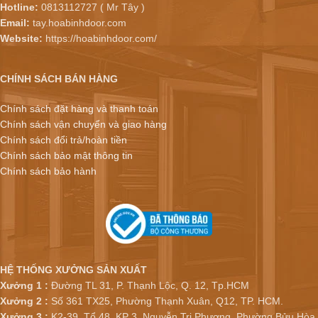
Hotline:
0813112727 ( Mr Tây )
Email:
tay.hoabinhdoor.com
Website:
https://hoabinhdoor.com/
CHÍNH SÁCH BÁN HÀNG
Chính sách đặt hàng và thanh toán
Chính sách vận chuyển và giao hàng
Chính sách đổi trả/hoàn tiền
Chính sách bảo mật thông tin
Chính sách bảo hành
HỆ THỐNG XƯỞNG SẢN XUẤT
Xưởng 1 :
Đường TL 31, P. Thạnh Lộc, Q. 12, Tp.HCM
Xưởng 2 :
Số 361 TX25, Phường Thạnh Xuân, Q12, TP. HCM.
Xưởng 3 :
K2-39, Tổ 48, KP 3, Nguyễn Tri Phương, Phường Bửu Hòa,