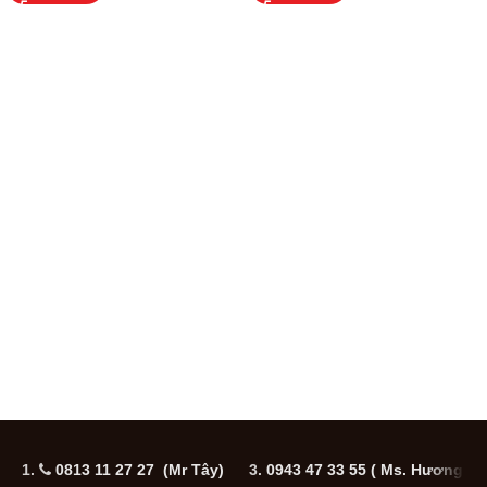
1.
0813 11 27 27 (Mr Tây)
3.
0943 47 33 55
( Ms. Hương
5