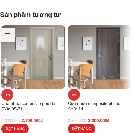
Sản phẩm tương tự
-3%
-6%
Cửa nhựa composite phủ da
Cửa nhựa composite phủ da
SYA: 05-71
SYB: 14
3.900.000
₫
3.300.000
₫
4.000.000
₫
3.500.000
₫
ĐẶT HÀNG
ĐẶT HÀNG