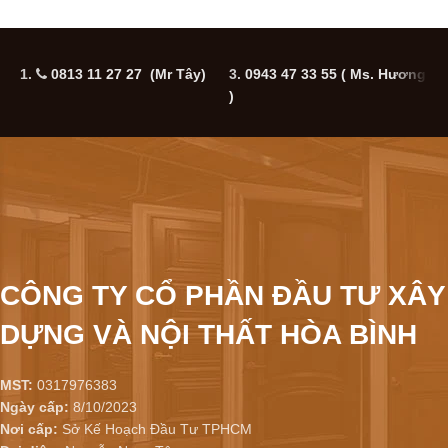
1.
0813 11 27 27 (Mr Tây)
3.
0943 47 33 55
( Ms. Hương
5
)
CÔNG TY CỔ PHẦN ĐẦU TƯ XÂY
DỰNG VÀ NỘI THẤT HÒA BÌNH
MST:
0317976383
Ngày cấp:
8/10/2023
Nơi cấp:
Sở Kế Hoạch Đầu Tư TPHCM