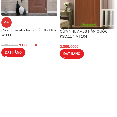
-6%
Cửa nhựa abs hàn quốc HB.110-
CỬA NHỰA ABS HÀN QUỐC
W0901
KSD.117-MT104
3.000.000
₫
3.200.000
₫
3.000.000
₫
ĐẶT HÀNG
ĐẶT HÀNG