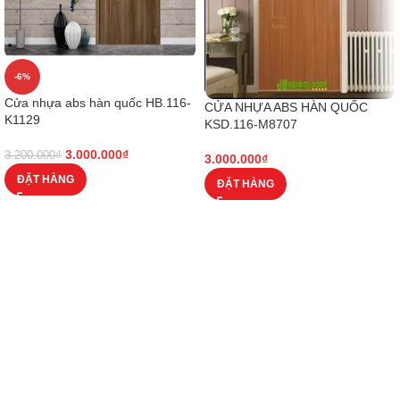
-6%
Cửa nhựa abs hàn quốc HB.116-
CỬA NHỰA ABS HÀN QUỐC
K1129
KSD.116-M8707
3.000.000
₫
3.200.000
₫
3.000.000
₫
ĐẶT HÀNG
ĐẶT HÀNG