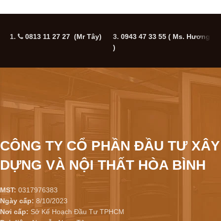
1.
0813 11 27 27 (Mr Tây)
3.
0943 47 33 55
( Ms. Hương
5
)
CÔNG TY CỔ PHẦN ĐẦU TƯ XÂY
DỰNG VÀ NỘI THẤT HÒA BÌNH
MST:
0317976383
Ngày cấp:
8/10/2023
Nơi cấp:
Sở Kế Hoạch Đầu Tư TPHCM